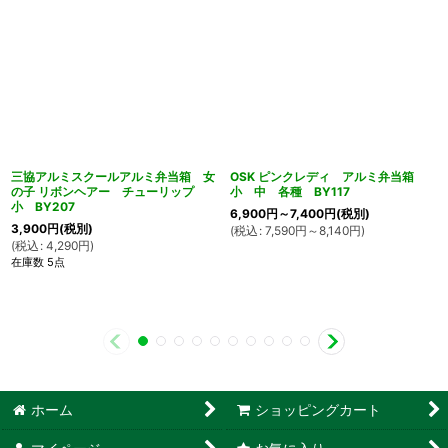
三協アルミスクールアルミ弁当箱 女
OSK ピンクレディ アルミ弁当箱
の子 リボンヘアー チューリップ
小 中 各種 BY117
小 BY207
6,900
円
～7,400
円
(税別)
3,900
円
(税別)
(
税込
:
7,590
円
～8,140
円
)
(
税込
:
4,290
円
)
在庫数 5点
ホーム
ショッピングカート