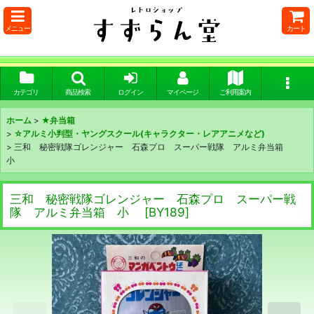
メニュー
カート
カテゴリ
商品検索
ログイン
マイページ
ご利用案内
ホーム
>
★弁当箱
>
☆アルミ小判型・ヤングスクール(キャラクター・レアアニメなど)
>
三和 秘密戦隊ゴレンジャー 石森プロ スーパー戦隊 アルミ弁当箱
小
三和 秘密戦隊ゴレンジャー 石森プロ スーパー戦
隊 アルミ弁当箱 小
[
BY189
]