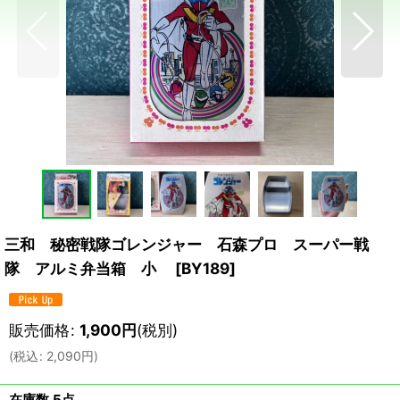
三和 秘密戦隊ゴレンジャー 石森プロ スーパー戦
隊 アルミ弁当箱 小
[
BY189
]
販売価格
:
1,900
円
(税別)
(
税込
:
2,090
円
)
在庫数 5点