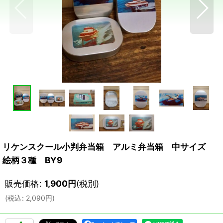
リケンスクール小判弁当箱 アルミ弁当箱 中サイズ
絵柄３種 BY9
販売価格
:
1,900
円
(税別)
(
税込
:
2,090
円
)