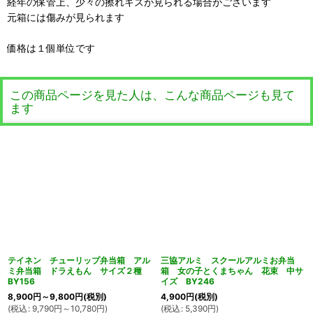
経年の保管上、少々の擦れキズが見られる場合がございます
元箱には傷みが見られます
価格は１個単位です
この商品ページを見た人は、こんな商品ページも見て
ます
テイネン チューリップ弁当箱 アル
三協アルミ スクールアルミお弁当
ミ弁当箱 ドラえもん サイズ２種
箱 女の子とくまちゃん 花束 中サ
BY156
イズ BY246
8,900
円
～9,800
円
(税別)
4,900
円
(税別)
(
税込
:
9,790
円
～10,780
円
)
(
税込
:
5,390
円
)