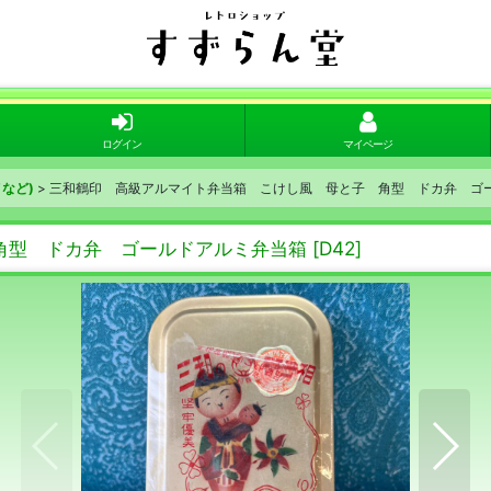
ログイン
マイページ
など)
>
三和鶴印 高級アルマイト弁当箱 こけし風 母と子 角型 ドカ弁 ゴ
角型 ドカ弁 ゴールドアルミ弁当箱
[
D42
]