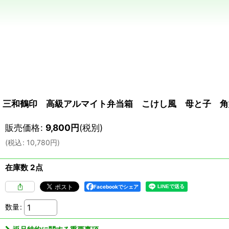
三和鶴印 高級アルマイト弁当箱 こけし風 母と子 角
販売価格
:
9,800
円
(税別)
(
税込
:
10,780
円
)
在庫数 2点
Facebookでシェア
数量
: