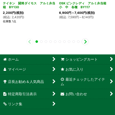
テイネン 闘将ダイモス アルミ弁当
OSK ピンクレディ アルミ弁当箱
箱 BY130
小 中 各種 BY117
2,200
円
(税別)
6,900
円
～7,400
円
(税別)
(
税込
:
2,420
円
)
(
税込
:
7,590
円
～8,140
円
)
在庫数 1点
ホーム
ショッピングカート
マイページ
お気に入り
最近チェックしたアイテ
店長お勧め＆人気商品
ム
特定商取引法表示
お問い合わせ
リンク集