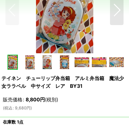
テイネン チューリップ弁当箱 アルミ弁当箱 魔法少
女ララベル 中サイズ レア BY31
販売価格
:
8,800
円
(税別)
(
税込
:
9,680
円
)
在庫数 1点