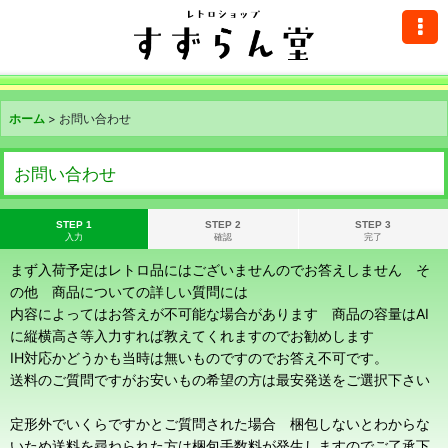
ホーム
>
お問い合わせ
お問い合わせ
STEP 1
STEP 2
STEP 3
入力
確認
完了
まず入荷予定はレトロ品にはございませんのでお答えしません そ
の他 商品についての詳しい質問には
内容によってはお答えが不可能な場合があります 商品の容量はAI
に縦横高さ等入力すれば教えてくれますのでお勧めします
IH対応かどうかも当時は無いものですのでお答え不可です。
送料のご質問ですがお安いもの希望の方は最安発送をご選択下さい
定形外でいくらですかとご質問された場合 梱包しないとわからな
いため送料を尋ねられた方は梱包手数料が発生しますのでご了承下