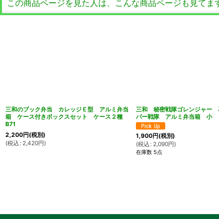
この商品ページを見た人は、こんな商品ページも見てま
三和のブック弁当 カレッジＥ型 アルミ弁当
三和 秘密戦隊ゴレンジャー 
箱 ケース付きボックスセット ケース２種
パー戦隊 アルミ弁当箱 小
B71
2,200
円
(税別)
1,900
円
(税別)
(
税込
:
2,420
円
)
(
税込
:
2,090
円
)
在庫数 5点