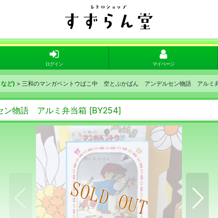
ログイン
マイページ
など)
>
三和のマンガベントウばこ中 空とぶかばん アンデルセン物語 アルミ
セン物語 アルミ弁当箱
[
BY254
]