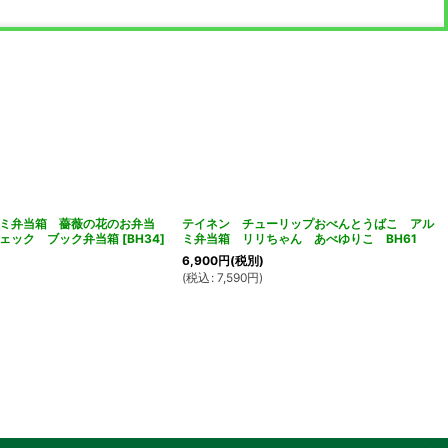
ミ弁当箱 薔薇の花のお弁当
テイネン チューリップおべんとうばこ アル
ェック ブック弁当箱
[
BH34
]
ミ弁当箱 リリちゃん あべゆりこ BH61
6,900
円
(税別)
(
税込
:
7,590
円
)