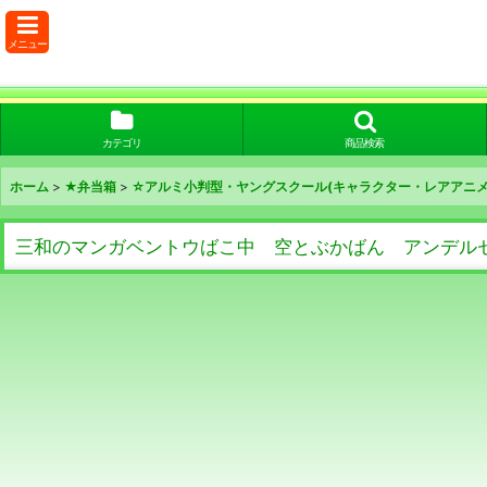
メニュー
カテゴリ
商品検索
ホーム
>
★弁当箱
>
☆アルミ小判型・ヤングスクール(キャラクター・レアアニメ
三和のマンガベントウばこ中 空とぶかばん アンデル