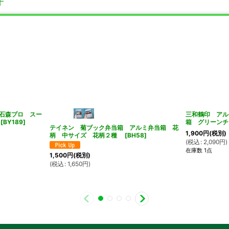
す
石森プロ スー
三和鶴印 アル
[
BY189
]
箱 グリーンチ
テイネン 菊ブック弁当箱 アルミ弁当箱 花
1,900
円
(税別)
柄 中サイズ 花柄２種
[
BH58
]
(
税込
:
2,090
円
)
在庫数 1点
1,500
円
(税別)
(
税込
:
1,650
円
)