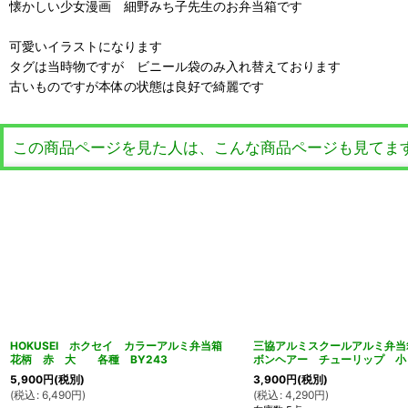
懐かしい少女漫画 細野みち子先生のお弁当箱です
可愛いイラストになります
タグは当時物ですが ビニール袋のみ入れ替えております
古いものですが本体の状態は良好で綺麗です
この商品ページを見た人は、こんな商品ページも見てま
HOKUSEI ホクセイ カラーアルミ弁当箱
三協アルミスクールアルミ弁当
花柄 赤 大 各種 BY243
ボンヘアー チューリップ 小 
5,900
円
(税別)
3,900
円
(税別)
(
税込
:
6,490
円
)
(
税込
:
4,290
円
)