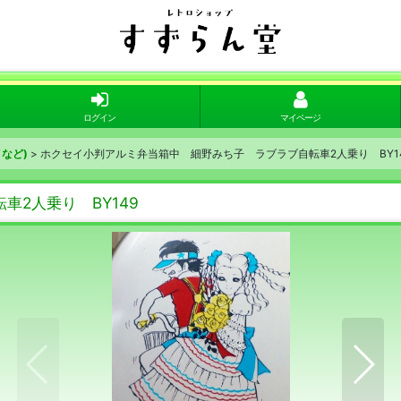
ログイン
マイページ
など)
>
ホクセイ小判アルミ弁当箱中 細野みち子 ラブラブ自転車2人乗り BY
車2人乗り BY149