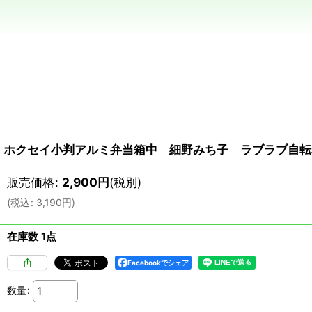
ホクセイ小判アルミ弁当箱中 細野みち子 ラブラブ自転
販売価格
:
2,900
円
(税別)
(
税込
:
3,190
円
)
在庫数 1点
Facebookでシェア
数量
: