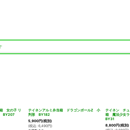
す
箱 女の子 リ
テイネンアルミ弁当箱 ドラゴンボールZ 小
テイネン チュ
BY207
判形 BY182
箱 魔法少女
BY31
5,900
円
(税別)
8,800
円
(税別)
(
税込
:
6,490
円
)