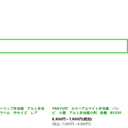
ーリップ弁当箱 アルミ弁当
YAKYU印 カラーアルマイト弁当箱 バン
ララベル 中サイズ レア
ビ 小鹿 アルミ弁当箱小判 各種 BY201
6,900
円
～7,900
円
(税別)
(
税込
:
7,590
円
～8,690
円
)