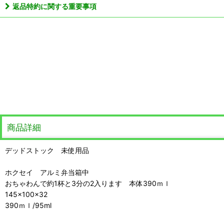
返品特約に関する重要事項
商品詳細
デッドストック 未使用品
ホクセイ アルミ弁当箱中
おちゃわんで約1杯と3分の2入ります 本体390ｍｌ
145×100×32
390ｍｌ/95ml