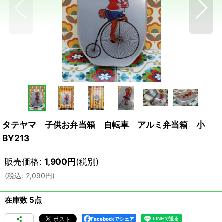
タテヤマ 子供お弁当箱 自転車 アルミ弁当箱 小
BY213
販売価格
:
1,900
円
(税別)
(
税込
:
2,090
円
)
在庫数 5点
Facebookでシェア