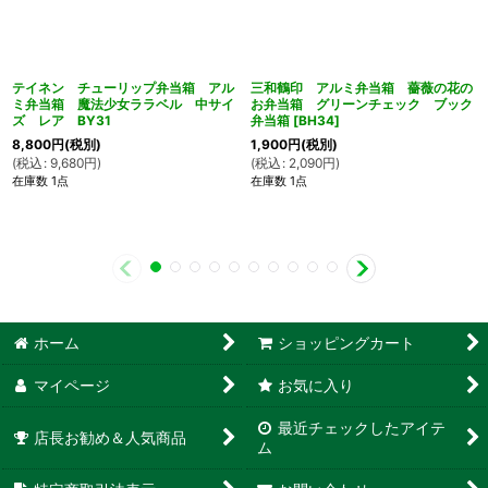
テイネン チューリップ弁当箱 アル
三和鶴印 アルミ弁当箱 薔薇の花の
ミ弁当箱 魔法少女ララベル 中サイ
お弁当箱 グリーンチェック ブック
ズ レア BY31
弁当箱
[
BH34
]
8,800
円
(税別)
1,900
円
(税別)
(
税込
:
9,680
円
)
(
税込
:
2,090
円
)
在庫数 1点
在庫数 1点
ホーム
ショッピングカート
マイページ
お気に入り
最近チェックしたアイテ
店長お勧め＆人気商品
ム