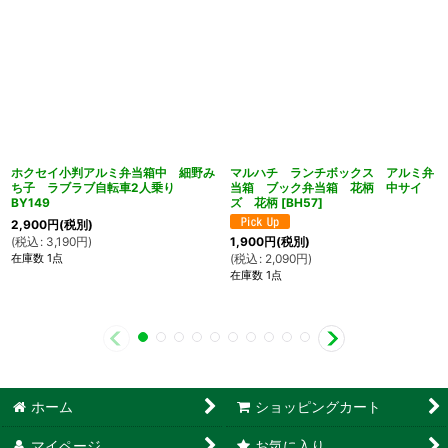
ホクセイ小判アルミ弁当箱中 細野み
マルハチ ランチボックス アルミ弁
ち子 ラブラブ自転車2人乗り
当箱 ブック弁当箱 花柄 中サイ
BY149
ズ 花柄
[
BH57
]
2,900
円
(税別)
(
税込
:
3,190
円
)
1,900
円
(税別)
在庫数 1点
(
税込
:
2,090
円
)
在庫数 1点
ホーム
ショッピングカート
マイページ
お気に入り