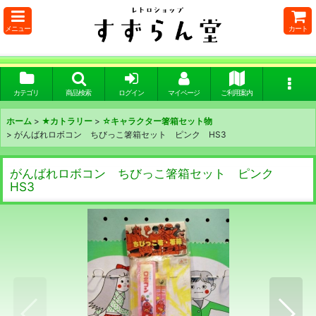
メニュー
カート
カテゴリ
商品検索
ログイン
マイページ
ご利用案内
ホーム
>
★カトラリー
>
☆キャラクター箸箱セット物
>
がんばれロボコン ちびっこ箸箱セット ピンク HS3
がんばれロボコン ちびっこ箸箱セット ピンク
HS3