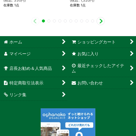
(
税込
:
330
円
)
(
税込
:
1,320
円
)
在庫数 1点
在庫数 1点
ホーム
ショッピングカート
マイページ
お気に入り
最近チェックしたアイテ
店長お勧め＆人気商品
ム
特定商取引法表示
お問い合わせ
リンク集