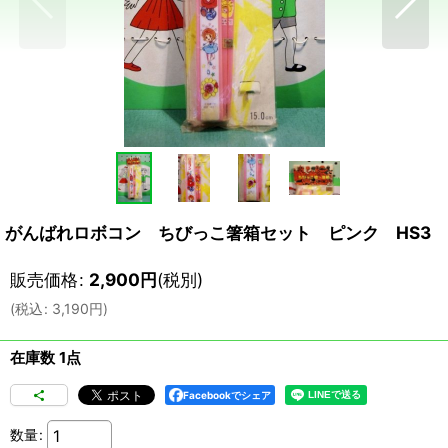
がんばれロボコン ちびっこ箸箱セット ピンク HS3
販売価格
:
2,900
円
(税別)
(
税込
:
3,190
円
)
在庫数 1点
Facebookでシェア
数量
: