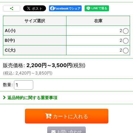
Facebookでシェア
サイズ選択
在庫
A(小)
2
B(中)
2
C(大)
2
販売価格
:
2,200
円
～3,500
円
(税別)
(
税込
:
2,420
円
～3,850
円
)
数量
:
返品特約に関する重要事項
カートに入れる
お問い合わせ