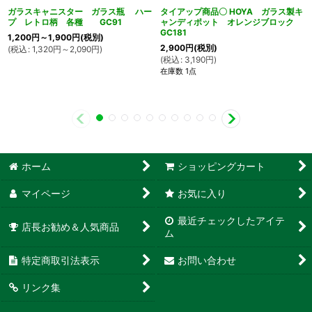
ガラスキャニスター ガラス瓶 ハー
タイアップ商品〇 HOYA ガラス製キ
プ レトロ柄 各種 GC91
ャンディポット オレンジブロック
GC181
1,200
円
～1,900
円
(税別)
2,900
円
(税別)
(
税込
:
1,320
円
～2,090
円
)
(
税込
:
3,190
円
)
在庫数 1点
ホーム
ショッピングカート
マイページ
お気に入り
最近チェックしたアイテ
店長お勧め＆人気商品
ム
特定商取引法表示
お問い合わせ
リンク集