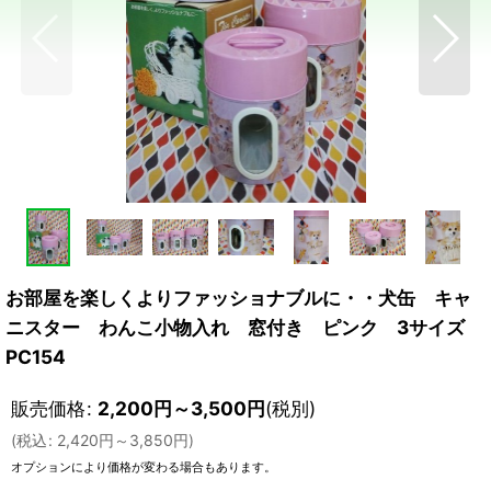
お部屋を楽しくよりファッショナブルに・・犬缶 キャ
ニスター わんこ小物入れ 窓付き ピンク 3サイズ
PC154
販売価格
:
2,200
円
～3,500
円
(税別)
(
税込
:
2,420
円
～3,850
円
)
オプションにより価格が変わる場合もあります。