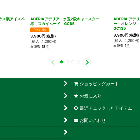
ガラス製アイスペ
ADERIAアデリア 水玉2段キャニスター
ADERIA ア
赤 スカイムード GC85
ー オレンジ
GC135
3,900
円
(税別)
3,900
円
(税別)
(
税込
:
4,290
円
)
(
税込
:
4,290
円
)
在庫数 1点
在庫数 18点
ショッピングカート
お気に入り
最近チェックしたアイテム
お問い合わせ