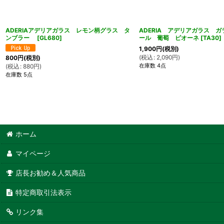
ADERIAアデリアガラス レモン柄グラス タ
ADERIA アデリアガラス 
ンブラー
[
GL680
]
ール 葡萄 ピオーネ
[
TA30
]
1,900
円
(税別)
(
税込
:
2,090
円
)
800
円
(税別)
在庫数 4点
(
税込
:
880
円
)
在庫数 5点
ホーム
マイページ
店長お勧め＆人気商品
特定商取引法表示
リンク集