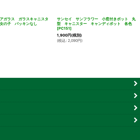
デリアガラス ガラスキャニスタ
サンセイ サンフラワー 小窓付きポット 丸
 女の子 パッキンなし
型 キャニスター キャンディポット 各色
[
PC151
]
1,900
円
(税別)
(
税込
:
2,090
円
)