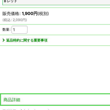
B レッド
販売価格
:
1,900
円
(税別)
(
税込
:
2,090
円
)
数量
:
返品特約に関する重要事項
商品詳細