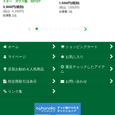
スター ガラス瓶 GC127
1,500
円
(税別)
3,900
円
(税別)
(
税込
:
1,650
円
)
(
税込
:
4,290
円
)
在庫数 1点
在庫数 2点
ホーム
ショッピングカート
マイページ
お気に入り
最近チェックしたアイテ
店長お勧め＆人気商品
ム
特定商取引法表示
お問い合わせ
リンク集