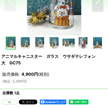
アニマルキャニスター ガラス ウサギテレフォン
大 GC75
販売価格
:
4,900
円
(税別)
(
税込
:
5,390
円
)
在庫数 1点
Facebookでシェア