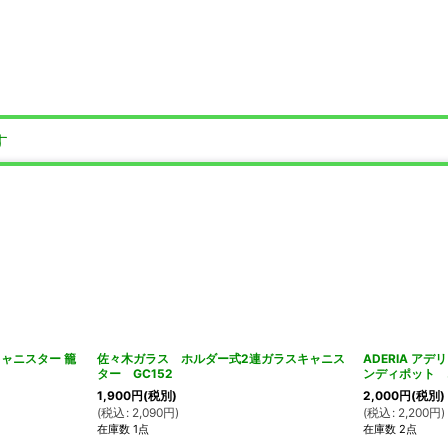
す
ャニスター 籠
佐々木ガラス ホルダー式2連ガラスキャニス
ADERIA ア
ター GC152
ンディポット 
1,900
円
(税別)
2,000
円
(税別)
(
税込
:
2,090
円
)
(
税込
:
2,200
円
)
在庫数 1点
在庫数 2点