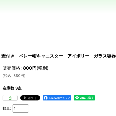
蓋付き ベレー帽キャニスター アイボリー ガラス容器 
販売価格
:
800
円
(税別)
(
税込
:
880
円
)
在庫数 3点
Facebookでシェア
数量
: