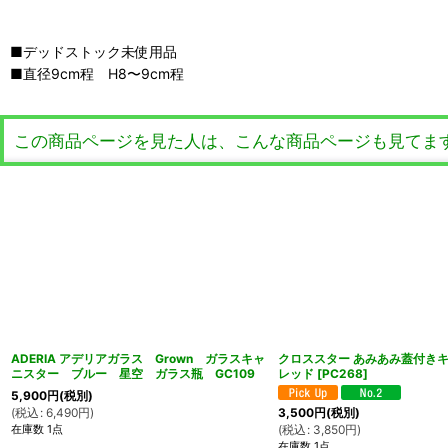
■デッドストック未使用品
■直径9cm程 H8〜9cm程
この商品ページを見た人は、こんな商品ページも見てま
ADERIA アデリアガラス Grown ガラスキャ
クロススター あみあみ蓋付きキ
ニスター ブルー 星空 ガラス瓶 GC109
レッド
[
PC268
]
5,900
円
(税別)
(
税込
:
6,490
円
)
3,500
円
(税別)
在庫数 1点
(
税込
:
3,850
円
)
在庫数 1点