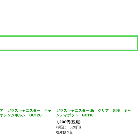
デリア ガラスキャニスター キャ
ガラスキャニスター 鳥 クリア 各種 キャ
オレンジホルン GC120
ンディポット GC118
1,200
円
(税別)
(
税込
:
1,320
円
)
在庫数 2点