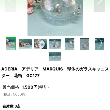
ADERIA アデリア MARQUIS 球体のガラスキャニス
ター 花柄 GC177
販売価格
:
1,500
円
(税別)
(
税込
:
1,650
円
)
在庫数 3点