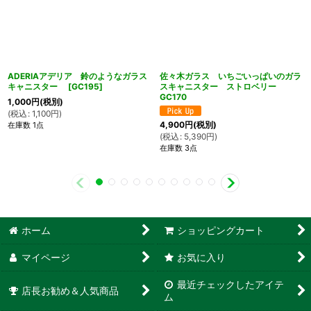
ADERIAアデリア 鈴のようなガラス
佐々木ガラス いちごいっぱいのガラ
キャニスター
[
GC195
]
スキャニスター ストロベリー
GC170
1,000
円
(税別)
(
税込
:
1,100
円
)
4,900
円
(税別)
在庫数 1点
(
税込
:
5,390
円
)
在庫数 3点
ホーム
ショッピングカート
マイページ
お気に入り
最近チェックしたアイテ
店長お勧め＆人気商品
ム