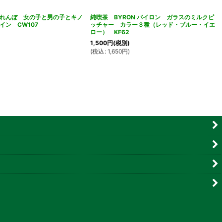
れんぼ 女の子と男の子とキノ
純喫茶 BYRON バイロン ガラスのミルクピ
イン CW107
ッチャー カラー３種（レッド・ブルー・イエ
ロー） KF62
1,500
円
(税別)
(
税込
:
1,650
円
)