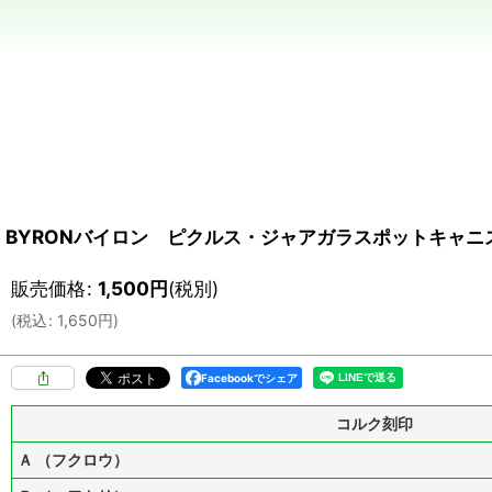
BYRONバイロン ピクルス・ジャアガラスポットキャニ
販売価格
:
1,500
円
(税別)
(
税込
:
1,650
円
)
Facebookでシェア
コルク刻印
Ａ （フクロウ）