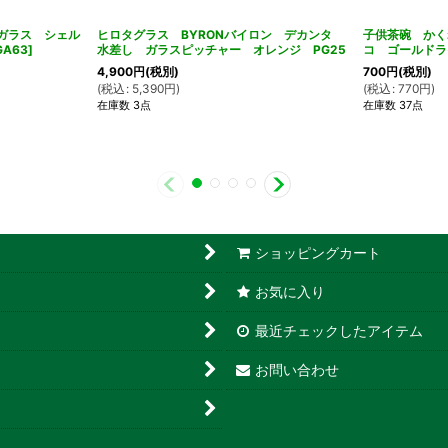
トガラス シェル
ヒロタグラス BYRONバイロン デカンタ
子供茶碗 かく
GA63
]
水差し ガラスピッチャー オレンジ PG25
コ ゴールドラ
4,900
円
(税別)
700
円
(税別)
(
税込
:
5,390
円
)
(
税込
:
770
円
)
在庫数 3点
在庫数 37点
ショッピングカート
お気に入り
最近チェックしたアイテム
お問い合わせ