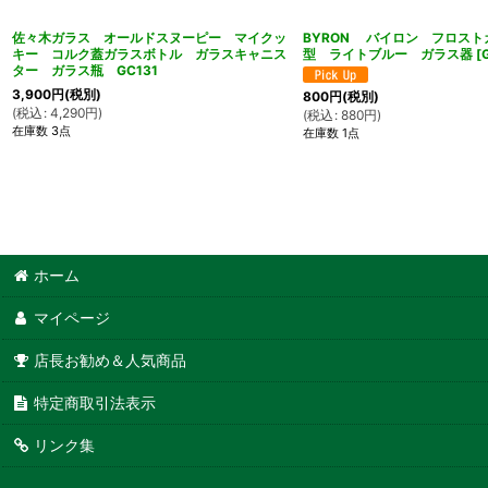
佐々木ガラス オールドスヌーピー マイクッ
BYRON バイロン フロス
キー コルク蓋ガラスボトル ガラスキャニス
型 ライトブルー ガラス器
[
ター ガラス瓶 GC131
3,900
円
(税別)
800
円
(税別)
(
税込
:
4,290
円
)
(
税込
:
880
円
)
在庫数 3点
在庫数 1点
ホーム
マイページ
店長お勧め＆人気商品
特定商取引法表示
リンク集