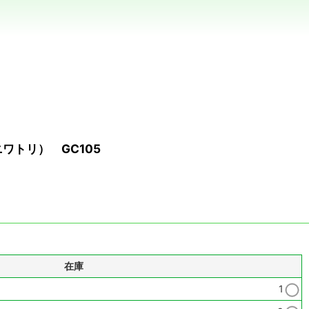
ワトリ） GC105
在庫
1