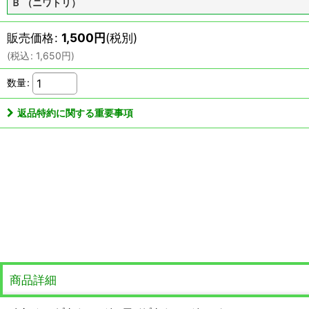
Ｂ （ニワトリ）
販売価格
:
1,500
円
(税別)
(
税込
:
1,650
円
)
数量
:
返品特約に関する重要事項
商品詳細