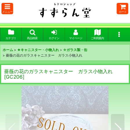
メニュー
カート
カテゴリ
商品検索
ログイン
マイページ
ご利用案内
ホーム
>
★キャニスター・小物入れ
>
☆ガラス製・缶
>
薔薇の花のガラスキャニスター ガラス小物入れ
薔薇の花のガラスキャニスター ガラス小物入れ
[
GC206
]