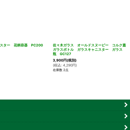
スター 花柄容器 PC200
佐々木ガラス オールドスヌーピー コルク蓋
ガラスボトル ガラスキャニスター ガラス
瓶 GC127
3,900
円
(税別)
(
税込
:
4,290
円
)
在庫数 2点