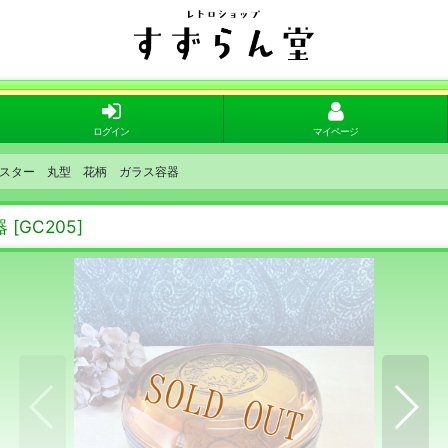
ログイン
マイページ
スター 丸型 花柄 ガラス容器
器
[
GC205
]