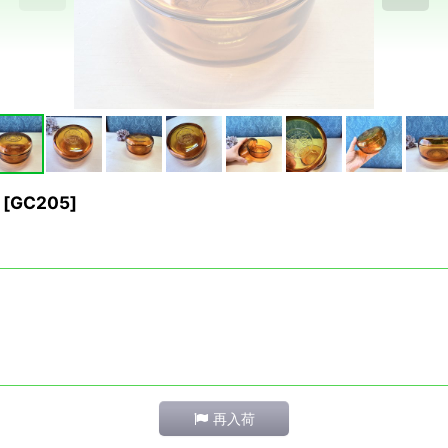
[
GC205
]
再入荷