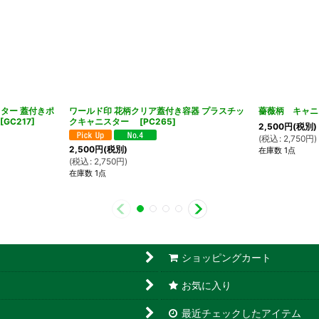
ター 蓋付きポ
ワールド印 花柄クリア蓋付き容器 プラスチッ
薔薇柄 キャニ
[
GC217
]
クキャニスター
[
PC265
]
2,500
円
(税別)
(
税込
:
2,750
円
)
2,500
円
(税別)
在庫数 1点
(
税込
:
2,750
円
)
在庫数 1点
ショッピングカート
お気に入り
最近チェックしたアイテム