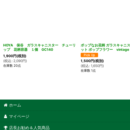
HOYA 保谷 ガラスキャニスター チューリ
ポップなお花柄 ガラスキャニス
ップ 花柄容器 １個 GC140
ット ポップフラワー vintage
1,900
円
(税別)
(
税込
:
2,090
円
)
1,500
円
(税別)
在庫数 20点
(
税込
:
1,650
円
)
在庫数 1点
ホーム
マイページ
店長お勧め＆人気商品