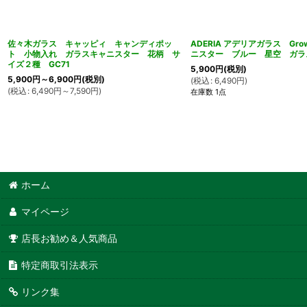
佐々木ガラス キャッピィ キャンディポッ
ADERIA アデリアガラス Gr
ト 小物入れ ガラスキャニスター 花柄 サ
ニスター ブルー 星空 ガラス
イズ２種 GC71
5,900
円
(税別)
5,900
円
～6,900
円
(税別)
(
税込
:
6,490
円
)
(
税込
:
6,490
円
～7,590
円
)
在庫数 1点
ホーム
マイページ
店長お勧め＆人気商品
特定商取引法表示
リンク集