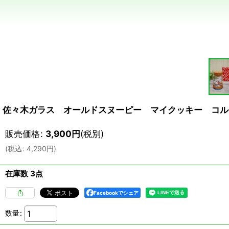
佐々木ガラス オールドスヌーピー マイクッキー コル
販売価格
:
3,900
円
(税別)
(
税込
:
4,290
円
)
在庫数 3点
Facebookでシェア
数量
: