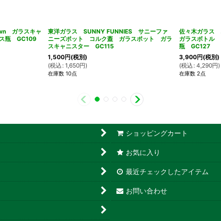
own ガラスキャ
東洋ガラス SUNNY FUNNIES サニーファ
佐々木ガラス 
瓶 GC109
ニーズポット コルク蓋 ガラスポット ガラ
ガラスボトル 
スキャニスター GC115
瓶 GC127
1,500
円
(税別)
3,900
円
(税別)
(
税込
:
1,650
円
)
(
税込
:
4,290
円
)
在庫数 10点
在庫数 2点
ショッピングカート
お気に入り
最近チェックしたアイテム
お問い合わせ