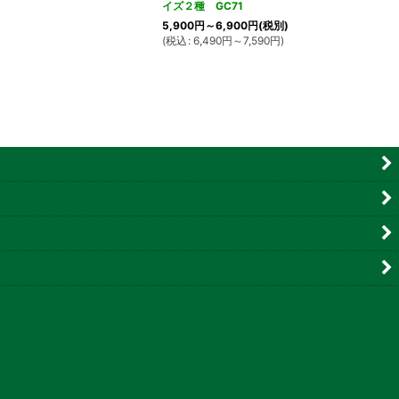
イズ２種 GC71
5,900
円
～6,900
円
(税別)
(
税込
:
6,490
円
～7,590
円
)