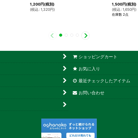
1,200
円
(税別)
1,500
円
(税別)
(
税込
:
1,320
円
)
(
税込
:
1,650
円
)
在庫数 2点
ショッピングカート
お気に入り
最近チェックしたアイテム
お問い合わせ