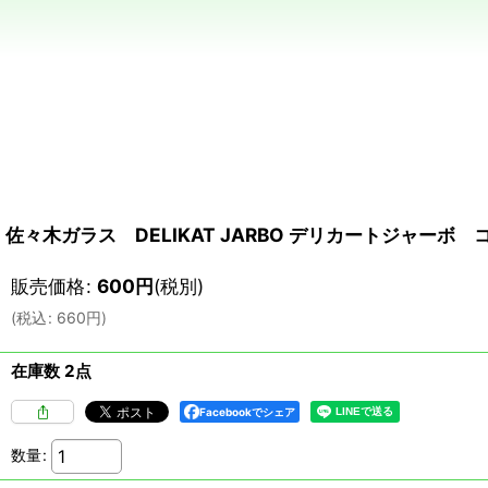
佐々木ガラス DELIKAT JARBO デリカートジャー
販売価格
:
600
円
(税別)
(
税込
:
660
円
)
在庫数 2点
Facebookでシェア
数量
: