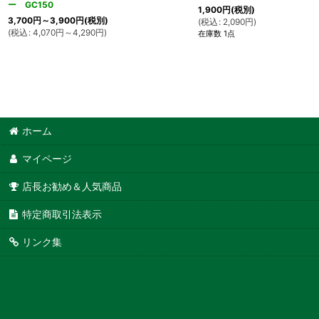
ー GC150
1,900
円
(税別)
3,700
円
～3,900
円
(税別)
(
税込
:
2,090
円
)
(
税込
:
4,070
円
～4,290
円
)
在庫数 1点
ホーム
マイページ
店長お勧め＆人気商品
特定商取引法表示
リンク集