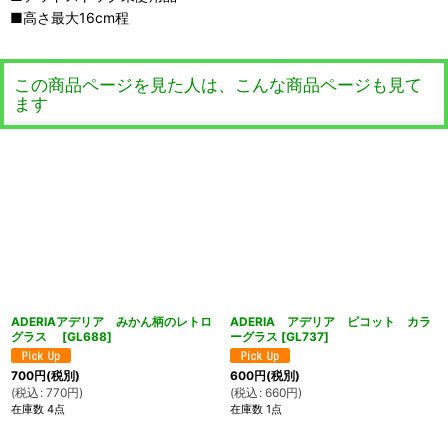
■高さ最大16cm程
この商品ページを見た人は、こんな商品ページも見て
ます
ADERIAアデリア みかん柄のレトロ
ADERIA アデリア ピコット カラ
グラス
[
GL688
]
ーグラス
[
GL737
]
700
円
(税別)
600
円
(税別)
(
税込
:
770
円
)
(
税込
:
660
円
)
在庫数 4点
在庫数 1点