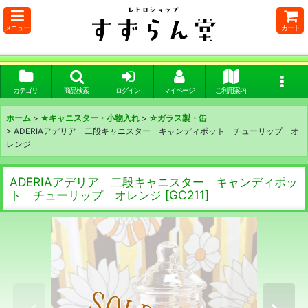
メニュー
カート
カテゴリ
商品検索
ログイン
マイページ
ご利用案内
ホーム
>
★キャニスター・小物入れ
>
☆ガラス製・缶
>
ADERIAアデリア 二段キャニスター キャンディポット チューリップ オ
レンジ
ADERIAアデリア 二段キャニスター キャンディポッ
ト チューリップ オレンジ
[
GC211
]