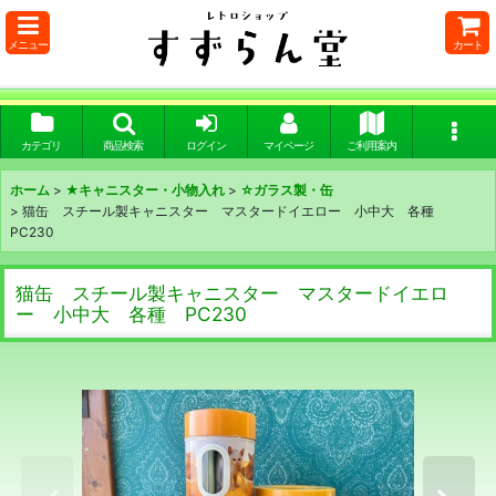
メニュー
カート
カテゴリ
商品検索
ログイン
マイページ
ご利用案内
ホーム
>
★キャニスター・小物入れ
>
☆ガラス製・缶
>
猫缶 スチール製キャニスター マスタードイエロー 小中大 各種
PC230
猫缶 スチール製キャニスター マスタードイエロ
ー 小中大 各種 PC230