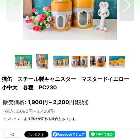
猫缶 スチール製キャニスター マスタードイエロー
小中大 各種 PC230
販売価格
:
1,900
円
～2,200
円
(税別)
(
税込
:
2,090
円
～2,420
円
)
オプションにより価格が変わる場合もあります。
Facebookでシェア