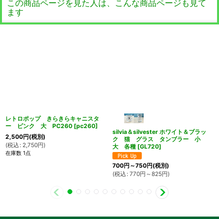
この商品ページを見た人は、こんな商品ページも見て
ます
レトロポップ きらきらキャニスタ
ー ピンク 大 PC260
[
pc260
]
silvia＆silvester ホワイト＆ブラッ
2,500
円
(税別)
ク 猫 グラス タンブラー 小
(
税込
:
2,750
円
)
大 各種
[
GL720
]
在庫数 1点
700
円
～750
円
(税別)
(
税込
:
770
円
～825
円
)