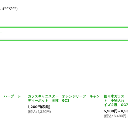
^▽^*)
す
 ハープ レ
ガラスキャニスター オレンジリーフ キャン
佐々木ガラス 
ディーポット 各種 GC3
ト 小物入れ 
イズ２種 GC7
1,200
円
(税別)
5,900
円
～6,9
(
税込
:
1,320
円
)
(
税込
:
6,490
円