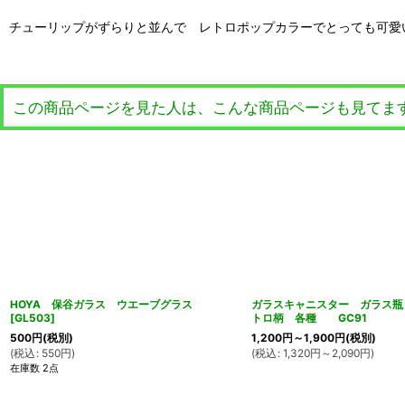
チューリップがずらりと並んで レトロポップカラーでとっても可愛い(*
この商品ページを見た人は、こんな商品ページも見てま
HOYA 保谷ガラス ウエーブグラス
ガラスキャニスター ガラス瓶
[
GL503
]
トロ柄 各種 GC91
500
円
(税別)
1,200
円
～1,900
円
(税別)
(
税込
:
550
円
)
(
税込
:
1,320
円
～2,090
円
)
在庫数 2点