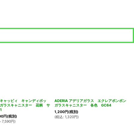
キャッピィ キャンディポッ
ADERIA アデリアガラス エクレアボンボン
ガラスキャニスター 花柄 サ
ガラスキャニスター 各色 GC64
1
1,200
円
(税別)
00
円
(税別)
(
税込
:
1,320
円
)
～7,590
円
)