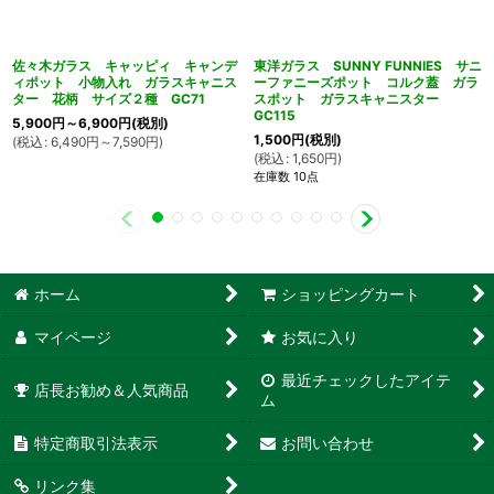
佐々木ガラス キャッピィ キャンデ
東洋ガラス SUNNY FUNNIES サニ
ィポット 小物入れ ガラスキャニス
ーファニーズポット コルク蓋 ガラ
ター 花柄 サイズ２種 GC71
スポット ガラスキャニスター
GC115
5,900
円
～6,900
円
(税別)
1,500
円
(税別)
(
税込
:
6,490
円
～7,590
円
)
(
税込
:
1,650
円
)
在庫数 10点
ホーム
ショッピングカート
マイページ
お気に入り
最近チェックしたアイテ
店長お勧め＆人気商品
ム
特定商取引法表示
お問い合わせ
リンク集