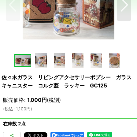
佐々木ガラス リビングアクセサリーポプシー ガラス
キャニスター コルク蓋 ラッキー GC125
販売価格
:
1,000
円
(税別)
(
税込
:
1,100
円
)
在庫数 2点
Facebookでシェア