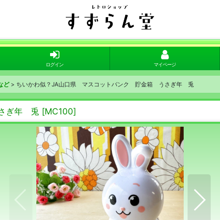
ログイン
マイページ
など
>
ちいかわ似？JA山口県 マスコットバンク 貯金箱 うさぎ年 兎
さぎ年 兎
[
MC100
]