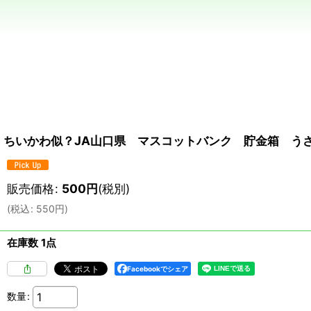
ちいかわ似？JA山口県 マスコットバンク 貯金箱 う
販売価格
:
500
円
(税別)
(
税込
:
550
円
)
在庫数 1点
Facebookでシェア
数量
: