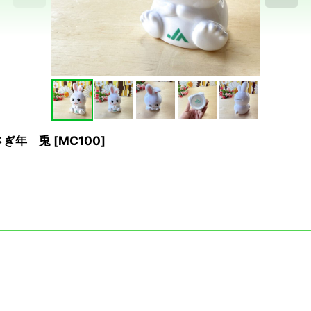
さぎ年 兎
[
MC100
]