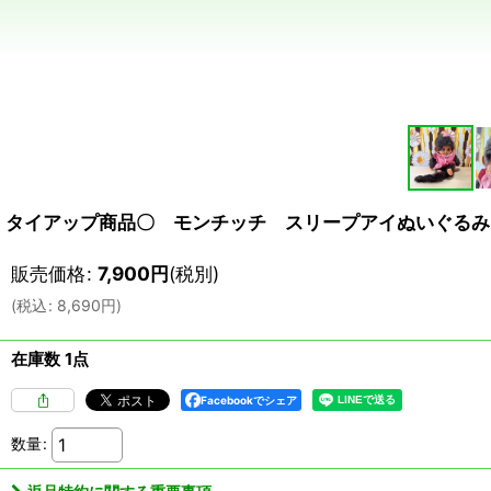
タイアップ商品〇 モンチッチ スリープアイぬいぐるみ 
販売価格
:
7,900
円
(税別)
(
税込
:
8,690
円
)
在庫数 1点
Facebookでシェア
数量
: