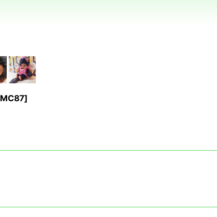
MC87
]