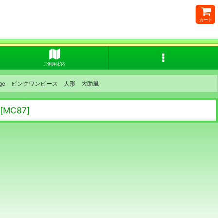
カート
ご利用案内
age ピンクワンピース 人形 大助風
[
MC87
]