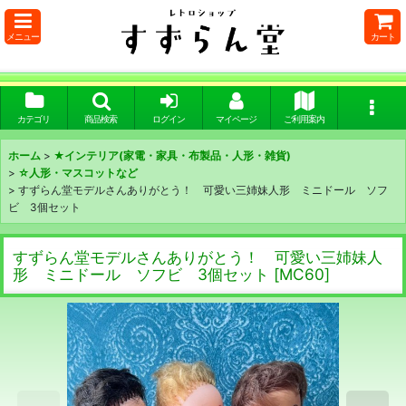
メニュー
カート
カテゴリ
商品検索
ログイン
マイページ
ご利用案内
ホーム
>
★インテリア(家電・家具・布製品・人形・雑貨)
>
☆人形・マスコットなど
>
すずらん堂モデルさんありがとう！ 可愛い三姉妹人形 ミニドール ソフ
ビ 3個セット
すずらん堂モデルさんありがとう！ 可愛い三姉妹人
形 ミニドール ソフビ 3個セット
[
MC60
]