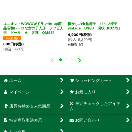
ユニオン・WOWOWドラマtie-up商
懐かしの食堂椅子 パイプ椅子
品昭和レトロな女の子人形 ソフビ人
vintage USED 現状
[
KG772
]
形 ドール ★ 各種 OM451
4,900
円
(税別)
(
税込
:
5,390
円
)
600
円
(税別)
在庫数 1点
(
税込
:
660
円
)
ホーム
ショッピングカート
マイページ
お気に入り
最近チェックしたアイテ
店長お勧め＆人気商品
ム
特定商取引法表示
お問い合わせ
リンク集