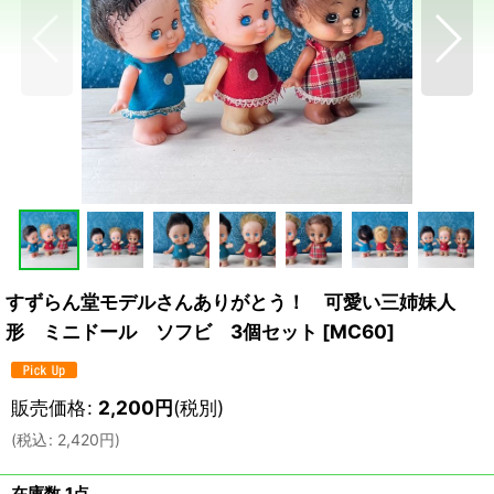
すずらん堂モデルさんありがとう！ 可愛い三姉妹人
形 ミニドール ソフビ 3個セット
[
MC60
]
販売価格
:
2,200
円
(税別)
(
税込
:
2,420
円
)
在庫数 1点