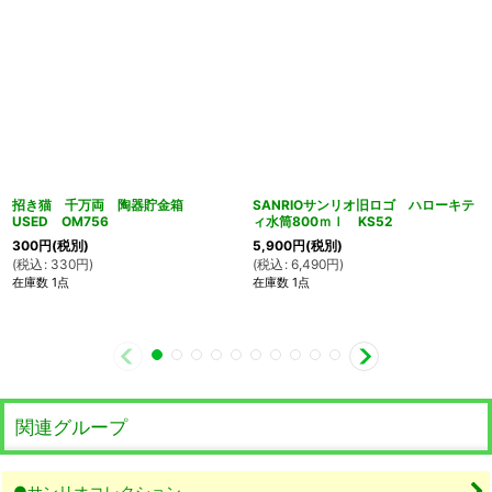
招き猫 千万両 陶器貯金箱
SANRIOサンリオ旧ロゴ ハローキテ
USED OM756
ィ水筒800ｍｌ KS52
300
円
(税別)
5,900
円
(税別)
(
税込
:
330
円
)
(
税込
:
6,490
円
)
在庫数 1点
在庫数 1点
関連グループ
●サンリオコレクション