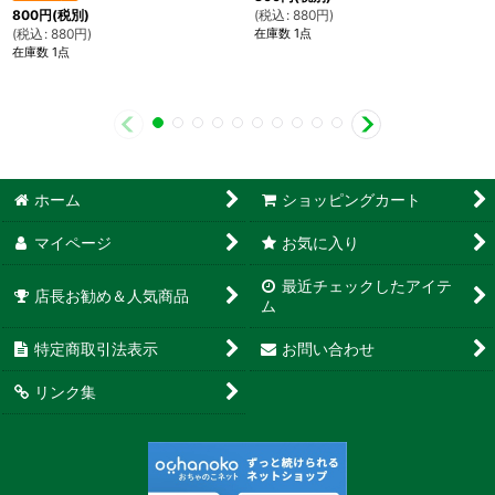
(
税込
:
880
円
)
800
円
(税別)
在庫数 1点
(
税込
:
880
円
)
在庫数 1点
ホーム
ショッピングカート
マイページ
お気に入り
最近チェックしたアイテ
店長お勧め＆人気商品
ム
特定商取引法表示
お問い合わせ
リンク集