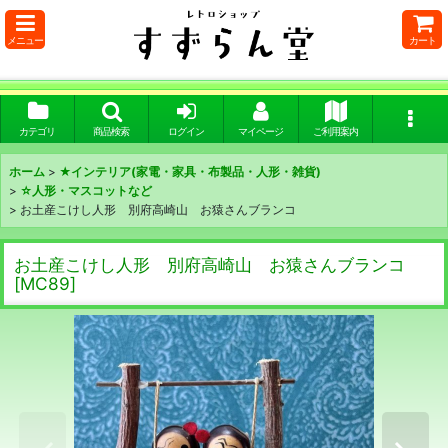
メニュー
カート
カテゴリ
商品検索
ログイン
マイページ
ご利用案内
ホーム
>
★インテリア(家電・家具・布製品・人形・雑貨)
>
☆人形・マスコットなど
>
お土産こけし人形 別府高崎山 お猿さんブランコ
お土産こけし人形 別府高崎山 お猿さんブランコ
[
MC89
]