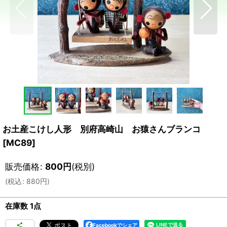
お土産こけし人形 別府高崎山 お猿さんブランコ
[
MC89
]
販売価格
:
800
円
(税別)
(
税込
:
880
円
)
在庫数 1点
Facebookでシェア