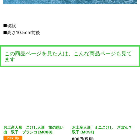
■現状
■高さ10.5cm前後
この商品ページを見た人は、こんな商品ページも見て
ます
お土産人形 こけし人形 旅の想い
お土産人形 ミニこけし ざぼん？
出 双子 ブランコ
[
MC88
]
双子
[
MC91
]
800
円
(税別)