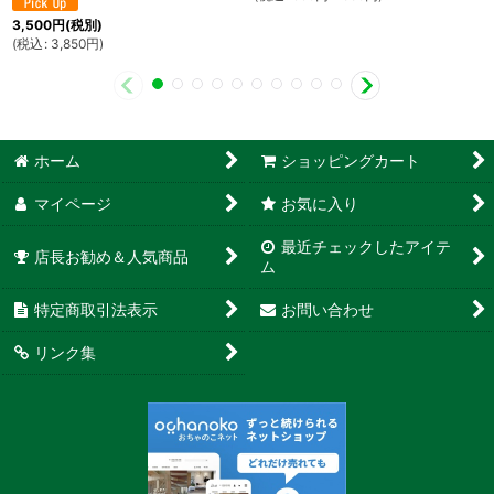
3,500
円
(税別)
(
税込
:
3,850
円
)
ホーム
ショッピングカート
マイページ
お気に入り
最近チェックしたアイテ
店長お勧め＆人気商品
ム
特定商取引法表示
お問い合わせ
リンク集