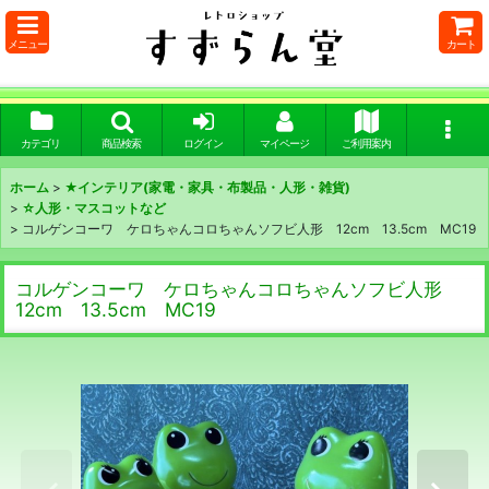
メニュー
カート
カテゴリ
商品検索
ログイン
マイページ
ご利用案内
ホーム
>
★インテリア(家電・家具・布製品・人形・雑貨)
>
☆人形・マスコットなど
>
コルゲンコーワ ケロちゃんコロちゃんソフビ人形 12cm 13.5cm MC19
コルゲンコーワ ケロちゃんコロちゃんソフビ人形
12cm 13.5cm MC19