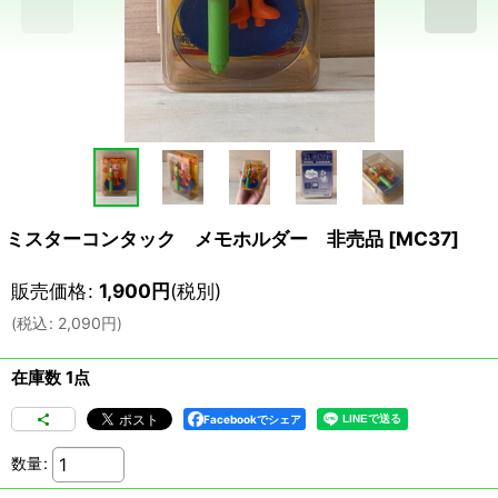
ミスターコンタック メモホルダー 非売品
[
MC37
]
販売価格
:
1,900
円
(税別)
(
税込
:
2,090
円
)
在庫数 1点
Facebookでシェア
数量
: