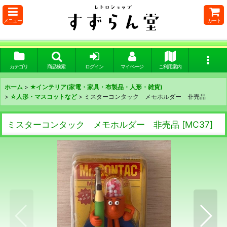
メニュー
カート
カテゴリ
商品検索
ログイン
マイページ
ご利用案内
ホーム
>
★インテリア(家電・家具・布製品・人形・雑貨)
>
☆人形・マスコットなど
>
ミスターコンタック メモホルダー 非売品
ミスターコンタック メモホルダー 非売品
[
MC37
]