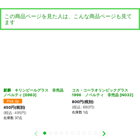
この商品ページを見た人は、こんな商品ページも見て
ます
麒麟 キリンビールグラス 非売品
コカ・コーラオリンピックグラス
ノベルティ
[
G963
]
1996 ノベルティ 非売品
[
NG32
]
800
円
(税別)
(
税込
:
880
円
)
450
円
(税別)
在庫数 1点
(
税込
:
495
円
)
在庫数 37点