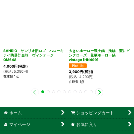
SANRIO サンリオ旧ロゴ ハローキ
大きいホーロー製土鍋 浅鍋 蓋にピ
テイ陶器貯金箱 ヴィンテージ
ンクローズ 花柄ホーロー鍋
OM648
vintage
[
HN499
]
4,900
円
(税別)
(
税込
:
5,390
円
)
3,900
円
(税別)
在庫数 1点
(
税込
:
4,290
円
)
在庫数 1点
ホーム
ショッピングカート
マイページ
お気に入り