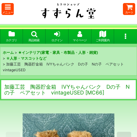
メニュー
カート
カテゴリ
商品検索
ログイン
マイページ
ご利用案内
ホーム
>
★インテリア(家電・家具・布製品・人形・雑貨)
>
☆人形・マスコットなど
>
加藤工芸 陶器貯金箱 IVYちゃんバンク Dの子 Nの子 ペアセット
vintageUSED
加藤工芸 陶器貯金箱 IVYちゃんバンク Dの子 N
の子 ペアセット vintageUSED
[
MC66
]