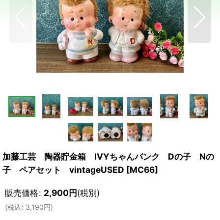
加藤工芸 陶器貯金箱 IVYちゃんバンク Dの子 Nの
子 ペアセット vintageUSED
[
MC66
]
販売価格
:
2,900
円
(税別)
(
税込
:
3,190
円
)