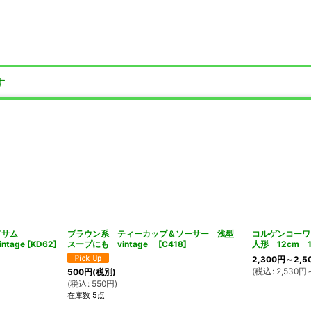
す
ードサム
ブラウン系 ティーカップ＆ソーサー 浅型
コルゲンコーワ
tage
[
KD62
]
スープにも vintage
[
C418
]
人形 12cm 1
2,300
円
～2,5
(
税込
:
2,530
円
500
円
(税別)
(
税込
:
550
円
)
在庫数 5点