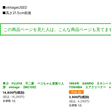
■vintageUSED
■高さ21.5cm前後
この商品ページを見た人は、こんな商品ページも見てま
希少 FUJIYA 不二家 ペコちゃん首振り人
1984年 SANRIO タキシ
形 vintage
[
MC105
]
TOSHIBA エアクリーナー vin
14,800
円
(税別)
(
税込
:
16,280
円
)
3,900
円
(税別)
在庫数 1点
(
税込
:
4,290
円
)
在庫数 1点