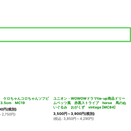
 ケロちゃんコロちゃんソフビ
ユニオン・WOWOWドラマtie-up商品ドリー
3.5cm MC19
ムペッツ風 赤黒ストライプ horse 馬のぬ
いぐるみ おがくず vintage
[
MC84
]
00
円
(税別)
3,500
円
～3,900
円
(税別)
～2,750
円
)
(
税込
:
3,850
円
～4,290
円
)