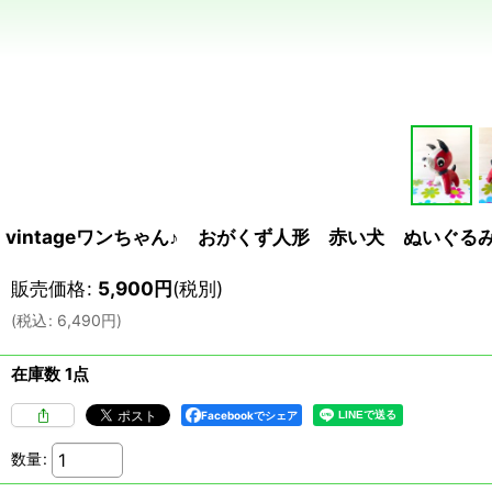
vintageワンちゃん♪ おがくず人形 赤い犬 ぬいぐるみ
販売価格
:
5,900
円
(税別)
(
税込
:
6,490
円
)
在庫数 1点
Facebookでシェア
数量
: