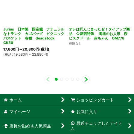
Jurius 日本製 国産籠 ナチュラル
オレは死んじまったゼ！タイアップ商
なトランク カゴバッグ ピクニック
品 ◇菱若特製 陶器のお人形 桜
バスケット 各種 deadstock
ビスクドール 赤ちゃん OM778
CK56
在庫なし
17,800
円
～20,800
円
(税別)
(
税込
:
19,580
円
～22,880
円
)
ホーム
ショッピングカート
マイページ
お気に入り
最近チェックしたアイテ
店長お勧め＆人気商品
ム