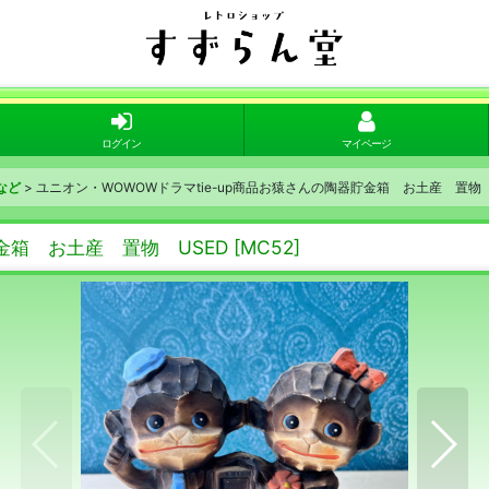
ログイン
マイページ
など
>
ユニオン・WOWOWドラマtie-up商品お猿さんの陶器貯金箱 お土産 置物 
金箱 お土産 置物 USED
[
MC52
]