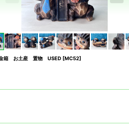
金箱 お土産 置物 USED
[
MC52
]