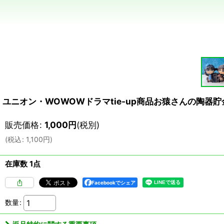
ユニオン・WOWOWドラマtie-up商品お猿さんの陶器貯
販売価格
:
1,000
円
(税別)
(
税込
:
1,100
円
)
在庫数 1点
Facebookでシェア
数量
: