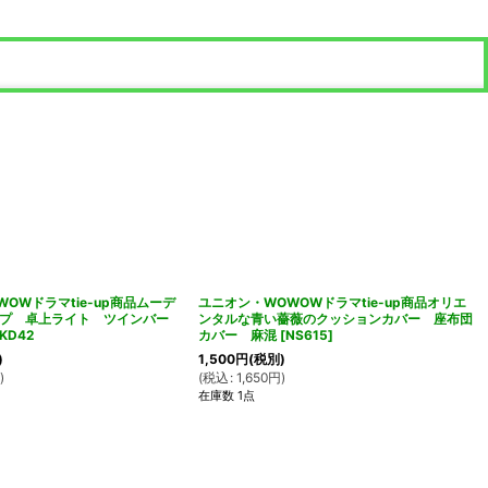
OWドラマtie-up商品ムーデ
ユニオン・WOWOWドラマtie-up商品オリエ
プ 卓上ライト ツインバー
ンタルな青い薔薇のクッションカバー 座布団
KD42
カバー 麻混
[
NS615
]
)
1,500
円
(税別)
円
)
(
税込
:
1,650
円
)
在庫数 1点