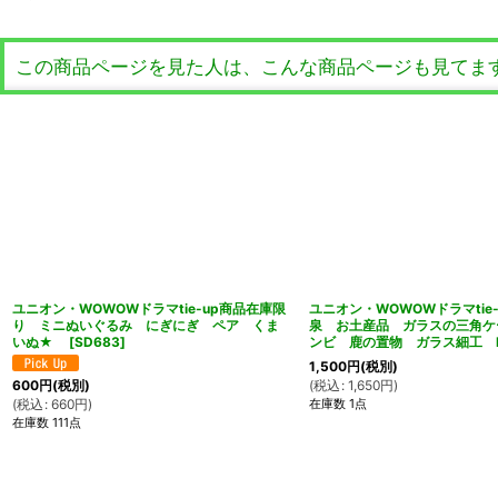
この商品ページを見た人は、こんな商品ページも見てま
ユニオン・WOWOWドラマtie-up商品在庫限
ユニオン・WOWOWドラマtie
り ミニぬいぐるみ にぎにぎ ペア くま
泉 お土産品 ガラスの三角ケ
いぬ★
[
SD683
]
ンビ 鹿の置物 ガラス細工 M
1,500
円
(税別)
(
税込
:
1,650
円
)
600
円
(税別)
在庫数 1点
(
税込
:
660
円
)
在庫数 111点