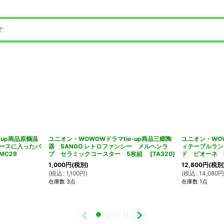
す
-up商品原鶴温
ユニオン・WOWOWドラマtie-up商品三郷陶
ユニオン・WOW
ースに入ったバ
器 SANGO レトロファンシー メルヘンラ
ィテーブルラン
C29
ブ セラミックコースター 5枚組
[
TA320
]
ド ピオーネ 
1,000
円
(税別)
12,800
円
(税別
(
税込
:
1,100
円
)
(
税込
:
14,080
在庫数 3点
在庫数 1点