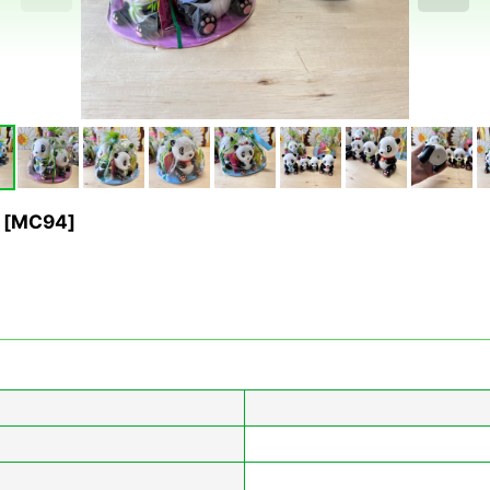
[
MC94
]