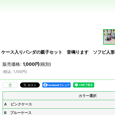
ケース入りパンダの親子セット 音鳴ります ソフビ人形
販売価格
:
1,000
円
(税別)
(
税込
:
1,100
円
)
Facebookでシェア
カラー選択
A ピンクケース
B ブルーケース