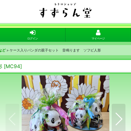
ログイン
マイページ
など
>
ケース入りパンダの親子セット 音鳴ります ソフビ人形
形
[
MC94
]