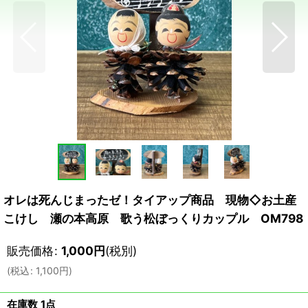
オレは死んじまったゼ！タイアップ商品 現物◇お土産
こけし 瀬の本高原 歌う松ぼっくりカップル OM798
販売価格
:
1,000
円
(税別)
(
税込
:
1,100
円
)
在庫数 1点