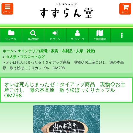
メニュー
カート
カテゴリ
商品検索
ログイン
マイページ
ご利用案内
ホーム
>
★インテリア(家電・家具・布製品・人形・雑貨)
>
☆人形・マスコットなど
>
オレは死んじまったゼ！タイアップ商品 現物◇お土産こけし 瀬の本高
原 歌う松ぼっくりカップル OM798
オレは死んじまったゼ！タイアップ商品 現物◇お土
産こけし 瀬の本高原 歌う松ぼっくりカップル
OM798