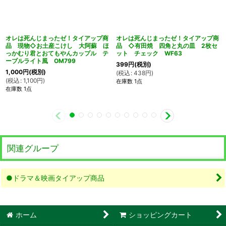
オレは死んじまったゼ！タイアップ商
オレは死んじまったゼ！タイアップ商
品 現物◇お土産こけし 大阿蘇 ほ
品 ◇有田焼 四角と丸の皿 2枚セ
っかむり君とおてもやんカップル テ
ット チェック WF63
ーブルライト風 OM799
399
円
(税別)
1,000
円
(税別)
(
税込
:
438
円
)
(
税込
:
1,100
円
)
在庫数 1点
在庫数 1点
関連グループ
●ドラマ＆映画タイアップ商品
ホーム
ショッピングカート