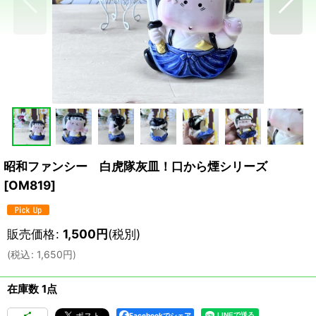
昭和ファンシー 白虎隊灰皿！口から煙シリーズ
[
OM819
]
販売価格
:
1,500
円
(税別)
(
税込
:
1,650
円
)
在庫数 1点
Facebookでシェア