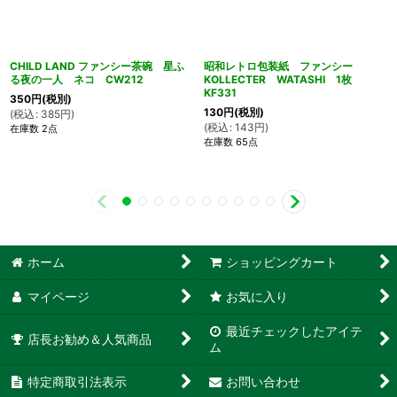
CHILD LAND ファンシー茶碗 星ふ
昭和レトロ包装紙 ファンシー
る夜の一人 ネコ CW212
KOLLECTER WATASHI 1枚
KF331
350
円
(税別)
130
円
(税別)
(
税込
:
385
円
)
(
税込
:
143
円
)
在庫数 2点
在庫数 65点
ホーム
ショッピングカート
マイページ
お気に入り
最近チェックしたアイテ
店長お勧め＆人気商品
ム
特定商取引法表示
お問い合わせ