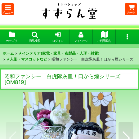
メニュー
カート
カテゴリ
商品検索
ログイン
マイページ
ご利用案内
ホーム
>
★インテリア(家電・家具・布製品・人形・雑貨)
>
☆人形・マスコットなど
>
昭和ファンシー 白虎隊灰皿！口から煙シリーズ
昭和ファンシー 白虎隊灰皿！口から煙シリーズ
[
OM819
]