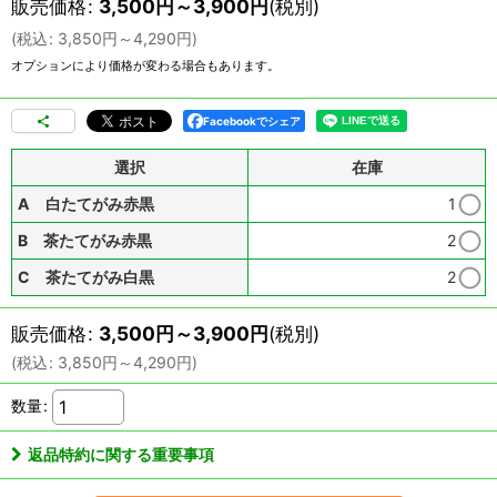
販売価格
:
3,500
円
～3,900
円
(税別)
(
税込
:
3,850
円
～4,290
円
)
オプションにより価格が変わる場合もあります。
Facebookでシェア
選択
在庫
A 白たてがみ赤黒
1
B 茶たてがみ赤黒
2
C 茶たてがみ白黒
2
販売価格
:
3,500
円
～3,900
円
(税別)
(
税込
:
3,850
円
～4,290
円
)
数量
:
返品特約に関する重要事項