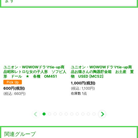
ユニオン・WOWOWドラマtie-up商
ユニオン・WOWOWドラマtie-up商
品昭和レトロな女の子人形 ソフビ人
品お猿さんの陶器貯金箱 お土産 置
形 ドール ★ 各種 OM451
物 USED
[
MC52
]
1,000
円
(税別)
(
税込
:
1,100
円
)
600
円
(税別)
在庫数 1点
(
税込
:
660
円
)
関連グループ