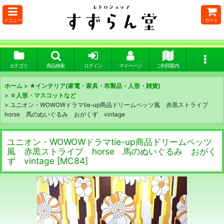
メニュー
カート
カテゴリ
商品検索
ログイン
マイページ
ご利用案内
ホーム
>
★インテリア(家電・家具・布製品・人形・雑貨)
>
☆人形・マスコットなど
>
ユニオン・WOWOWドラマtie-up商品ドリームペッツ風 赤黒ストライプ
horse 馬のぬいぐるみ おがくず vintage
ユニオン・WOWOWドラマtie-up商品ドリームペッツ
風 赤黒ストライプ horse 馬のぬいぐるみ おがく
ず vintage
[
MC84
]