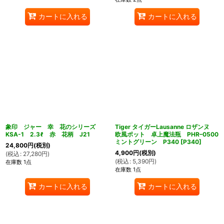
カートに入れる
カートに入れる
象印 ジャー 幸 花のシリーズ
Tiger タイガーLausanne ロザンヌ
KSA-1 2.3ℓ 赤 花柄 J21
欧風ポット 卓上魔法瓶 PHR–0500
ミントグリーン P340
[
P340
]
24,800
円
(税別)
4,900
円
(税別)
(
税込
:
27,280
円
)
(
税込
:
5,390
円
)
在庫数 1点
在庫数 1点
カートに入れる
カートに入れる