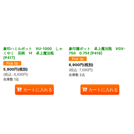
象印ハミルポット VU-1000 しゃ
象印籐ポット 卓上魔法瓶 VGV-
くやく 花柄 1ℓ 卓上魔法瓶
750 0.75ℓ
[
P418
]
[
P417
]
6,900
円
(税別)
5,900
円
(税別)
(
税込
:
7,590
円
)
(
税込
:
6,490
円
)
在庫数 2点
在庫数 1点
カートに入れる
カートに入れる