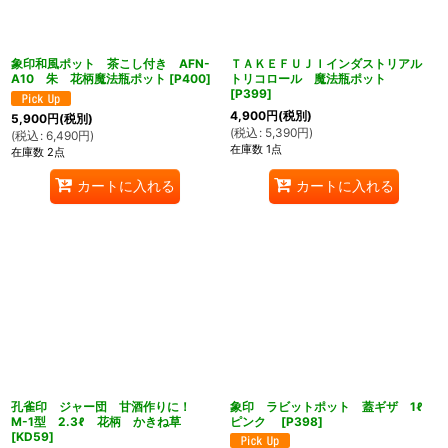
象印和風ポット 茶こし付き AFN-
ＴＡＫＥＦＵＪＩインダストリアル
A10 朱 花柄魔法瓶ポット
[
P400
]
トリコロール 魔法瓶ポット
[
P399
]
4,900
円
(税別)
5,900
円
(税別)
(
税込
:
5,390
円
)
(
税込
:
6,490
円
)
在庫数 1点
在庫数 2点
カートに入れる
カートに入れる
孔雀印 ジャー団 甘酒作りに！
象印 ラビットポット 蓋ギザ 1ℓ
M-1型 2.3ℓ 花柄 かきね草
ピンク
[
P398
]
[
KD59
]