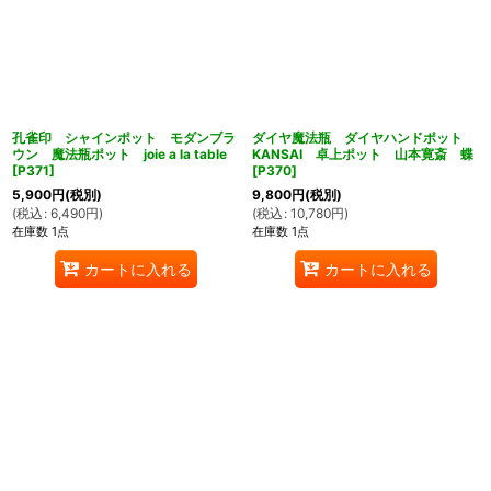
孔雀印 シャインポット モダンブラ
ダイヤ魔法瓶 ダイヤハンドポット
ウン 魔法瓶ポット joie a la table
KANSAI 卓上ポット 山本寛斎 蝶
[
P371
]
[
P370
]
5,900
円
(税別)
9,800
円
(税別)
(
税込
:
6,490
円
)
(
税込
:
10,780
円
)
在庫数 1点
在庫数 1点
カートに入れる
カートに入れる