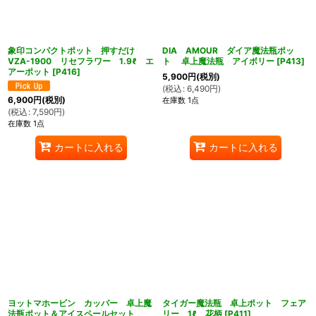
象印コンパクトポット 押すだけ
DIA AMOUR ダイア魔法瓶ポッ
VZA-1900 リセフラワー 1.9ℓ エ
ト 卓上魔法瓶 アイボリー
[
P413
]
アーポット
[
P416
]
5,900
円
(税別)
(
税込
:
6,490
円
)
6,900
円
(税別)
在庫数 1点
(
税込
:
7,590
円
)
在庫数 1点
カートに入れる
カートに入れる
ヨットマホービン カッパー 卓上魔
タイガー魔法瓶 卓上ポット フェア
法瓶ポット＆アイスペールセット
リー 1ℓ 花柄
[
P411
]