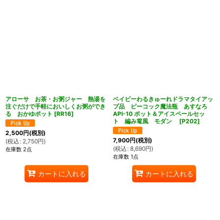
アローサ お茶・お粥ジャー 熱湯を
ベイビーわるきゅーれドラマタイアッ
注ぐだけで手軽においしくお粥ができ
プ品 ピーコック魔法瓶 あすなろ
る おかゆポット
[
RR16
]
API-10 ポット＆アイスペールセッ
ト 編み篭風 モダン
[
P202
]
2,500
円
(税別)
7,900
円
(税別)
(
税込
:
2,750
円
)
(
税込
:
8,690
円
)
在庫数 2点
在庫数 1点
カートに入れる
カートに入れる