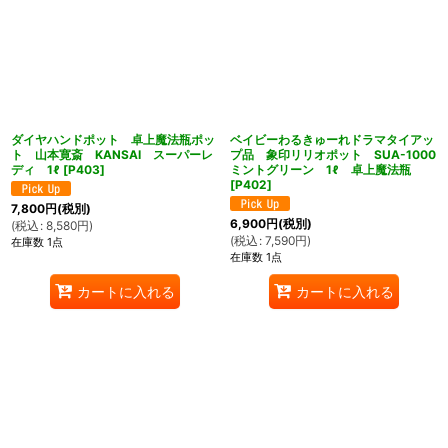
ダイヤハンドポット 卓上魔法瓶ポッ
ベイビーわるきゅーれドラマタイアッ
ト 山本寛斎 KANSAI スーパーレ
プ品 象印リリオポット SUA-1000
ディ 1ℓ
[
P403
]
ミントグリーン 1ℓ 卓上魔法瓶
[
P402
]
7,800
円
(税別)
6,900
円
(税別)
(
税込
:
8,580
円
)
(
税込
:
7,590
円
)
在庫数 1点
在庫数 1点
カートに入れる
カートに入れる