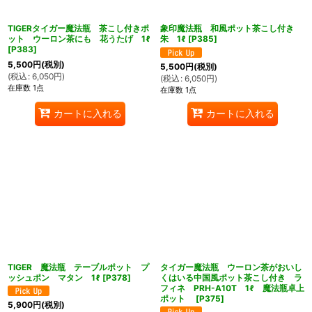
TIGERタイガー魔法瓶 茶こし付きポ
象印魔法瓶 和風ポット茶こし付き
ット ウーロン茶にも 花うたげ 1ℓ
朱 1ℓ
[
P385
]
[
P383
]
5,500
円
(税別)
5,500
円
(税別)
(
税込
:
6,050
円
)
(
税込
:
6,050
円
)
在庫数 1点
在庫数 1点
カートに入れる
カートに入れる
TIGER 魔法瓶 テーブルポット プ
タイガー魔法瓶 ウーロン茶がおいし
ッシュポン マタン 1ℓ
[
P378
]
くはいる中国風ポット茶こし付き ラ
フィネ PRH-A10T 1ℓ 魔法瓶卓上
ポット
[
P375
]
5,900
円
(税別)