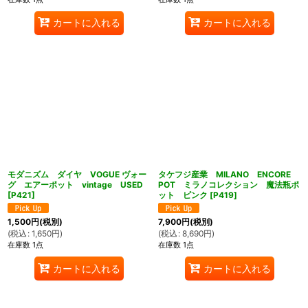
カートに入れる
カートに入れる
モダニズム ダイヤ VOGUE ヴォー
タケフジ産業 MILANO ENCORE
グ エアーポット vintage USED
POT ミラノコレクション 魔法瓶ポ
[
P421
]
ット ピンク
[
P419
]
1,500
円
(税別)
7,900
円
(税別)
(
税込
:
1,650
円
)
(
税込
:
8,690
円
)
在庫数 1点
在庫数 1点
カートに入れる
カートに入れる