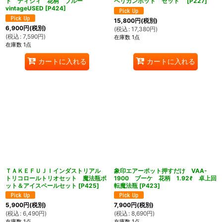
ト ディジィ 花柄 ブルー
ペリカンポット セット
[
P227
]
vintageUSED
[
P424
]
15,800
円
(税別)
6,900
円
(税別)
(
税込
:
17,380
円
)
(
税込
:
7,590
円
)
在庫数 1点
在庫数 1点
カートに入れる
カートに入れる
ＴＡＫＥＦＵＪＩインダストリアル
象印エアーポット押すだけ VAA-
トリコロールトリオセット 魔法瓶ポ
1900 ブーケ 花柄 1.92ℓ 卓上回
ット＆アイスペールセット
[
P425
]
転魔法瓶
[
P423
]
5,900
円
(税別)
7,900
円
(税別)
(
税込
:
6,490
円
)
(
税込
:
8,690
円
)
在庫数 1点
在庫数 1点