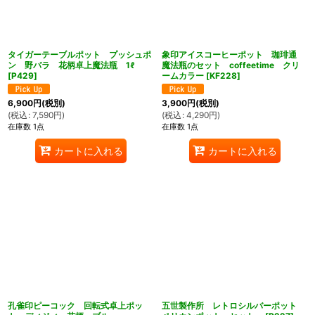
タイガーテーブルポット プッシュポ
象印アイスコーヒーポット 珈琲通
ン 野バラ 花柄卓上魔法瓶 1ℓ
魔法瓶のセット coffeetime クリ
[
P429
]
ームカラー
[
KF228
]
6,900
円
(税別)
3,900
円
(税別)
(
税込
:
7,590
円
)
(
税込
:
4,290
円
)
在庫数 1点
在庫数 1点
カートに入れる
カートに入れる
孔雀印ピーコック 回転式卓上ポッ
五世製作所 レトロシルバーポット