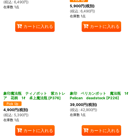
(
税込
:
6,490
円
)
5,900
円
(税別)
在庫数 1点
(
税込
:
6,490
円
)
在庫数 1点
カートに入れる
カートに入れる
象印魔法瓶 ティノポット 紫カトレ
象印 ペリカンポット 魔法瓶 1ℓ
ア 花柄 1ℓ 卓上魔法瓶
[
P376
]
Pelican deadstock
[
P226
]
39,000
円
(税別)
(
税込
:
42,900
円
)
4,900
円
(税別)
在庫数 1点
(
税込
:
5,390
円
)
在庫数 1点
カートに入れる
カートに入れる