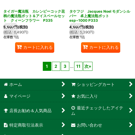
タイガー魔法瓶 カレンピーコック花
タケフジ Jacques Noel モダンシル
柄の魔法瓶ポット＆アイスペールセッ
バー 卓上魔法瓶ポット
ト クィーンフラワー P335
esp−1000 P333
5,900
円
(税別)
4,900
円
(税別)
(
税込
:
6,490
円
)
(
税込
:
5,390
円
)
在庫数 1点
在庫数 1点
カートに入れる
カートに入れる
1
2
3
...
11
次
»
ホーム
ショッピングカート
マイページ
お気に入り
最近チェックしたアイテ
店長お勧め＆人気商品
ム
特定商取引法表示
お問い合わせ