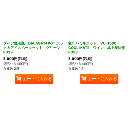
ダイア魔法瓶 DIA AGAIN POT ポッ
象印ハミルポット VU-1000
ト＆アイスペールセット グリーン
COOL MATE ワイン 卓上魔法瓶
P339
P338
5,900
円
(税別)
5,900
円
(税別)
(
税込
:
6,490
円
)
(
税込
:
6,490
円
)
在庫数 2点
在庫数 1点
カートに入れる
カートに入れる