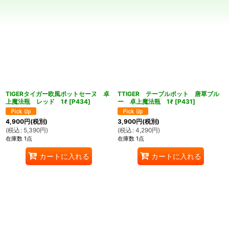
表示数
:
在庫あり
並び順
:
絞り込む
TIGERタイガー欧風ポットセーヌ 卓
TTIGER テーブルポット 唐草ブル
上魔法瓶 レッド 1ℓ
[
P434
]
ー 卓上魔法瓶 1ℓ
[
P431
]
4,900
円
(税別)
3,900
円
(税別)
(
税込
:
5,390
円
)
(
税込
:
4,290
円
)
在庫数 1点
在庫数 1点
カートに入れる
カートに入れる