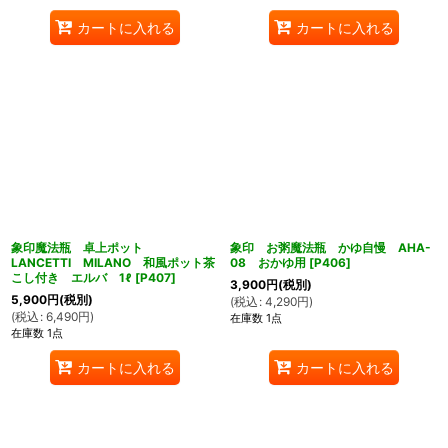
カートに入れる
カートに入れる
象印魔法瓶 卓上ポット
象印 お粥魔法瓶 かゆ自慢 AHA-
LANCETTI MILANO 和風ポット茶
08 おかゆ用
[
P406
]
こし付き エルバ 1ℓ
[
P407
]
3,900
円
(税別)
5,900
円
(税別)
(
税込
:
4,290
円
)
(
税込
:
6,490
円
)
在庫数 1点
在庫数 1点
カートに入れる
カートに入れる