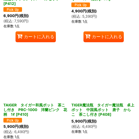
[
P412
]
4,900
円
(税別)
6,900
円
(税別)
(
税込
:
5,390
円
)
(
税込
:
7,590
円
)
在庫数 1点
在庫数 1点
カートに入れる
カートに入れる
TAIGER タイガー和風ポット 茶こ
TIGER魔法瓶 タイガー魔法瓶 卓上
し付き PRC-1000 洋蘭ピンク 花
ポット 中国風ポット 唐子 から
柄 1ℓ
[
P410
]
こ 茶こし付き
[
P408
]
5,900
円
(税別)
(
税込
:
6,490
円
)
5,900
円
(税別)
在庫数 1点
(
税込
:
6,490
円
)
在庫数 1点