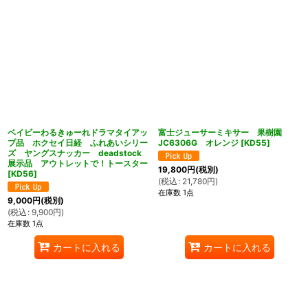
ベイビーわるきゅーれドラマタイアッ
富士ジューサーミキサー 果樹園
プ品 ホクセイ日経 ふれあいシリー
JC6306G オレンジ
[
KD55
]
ズ ヤングスナッカー deadstock
展示品 アウトレットで！トースター
19,800
円
(税別)
[
KD56
]
(
税込
:
21,780
円
)
在庫数 1点
9,000
円
(税別)
(
税込
:
9,900
円
)
在庫数 1点
カートに入れる
カートに入れる