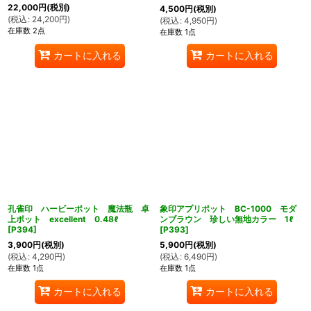
22,000
円
(税別)
4,500
円
(税別)
(
税込
:
24,200
円
)
(
税込
:
4,950
円
)
在庫数 2点
在庫数 1点
カートに入れる
カートに入れる
孔雀印 ハービーポット 魔法瓶 卓
象印アプリポット BC-1000 モダ
上ポット excellent 0.48ℓ
ンブラウン 珍しい無地カラー 1ℓ
[
P394
]
[
P393
]
3,900
円
(税別)
5,900
円
(税別)
(
税込
:
4,290
円
)
(
税込
:
6,490
円
)
在庫数 1点
在庫数 1点
カートに入れる
カートに入れる