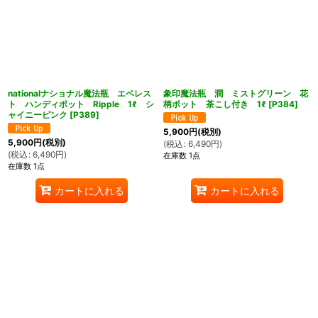
nationalナショナル魔法瓶 エベレス
象印魔法瓶 潤 ミストグリーン 花
ト ハンディポット Ripple 1ℓ シ
柄ポット 茶こし付き 1ℓ
[
P384
]
ャイニーピンク
[
P389
]
5,900
円
(税別)
5,900
円
(税別)
(
税込
:
6,490
円
)
(
税込
:
6,490
円
)
在庫数 1点
在庫数 1点
カートに入れる
カートに入れる