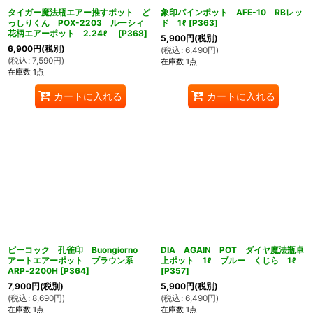
タイガー魔法瓶エアー推すポット ど
象印パインポット AFE-10 RBレッ
っしりくん POX-2203 ルーシィ
ド 1ℓ
[
P363
]
花柄エアーポット 2.24ℓ
[
P368
]
5,900
円
(税別)
6,900
円
(税別)
(
税込
:
6,490
円
)
(
税込
:
7,590
円
)
在庫数 1点
在庫数 1点
カートに入れる
カートに入れる
ピーコック 孔雀印 Buongiorno
DIA AGAIN POT ダイヤ魔法瓶卓
アートエアーポット ブラウン系
上ポット 1ℓ ブルー くじら 1ℓ
ARP‐2200H
[
P364
]
[
P357
]
7,900
円
(税別)
5,900
円
(税別)
(
税込
:
8,690
円
)
(
税込
:
6,490
円
)
在庫数 1点
在庫数 1点