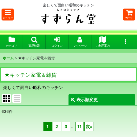
楽しくて面白い昭和のキッチン
メニュー
カート
カテゴリ
商品検索
ログイン
マイページ
ご利用案内
ホーム
>
★キッチン家電＆雑貨
★キッチン家電＆雑貨
楽しくて面白い昭和のキッチン
表示順変更
閉じる
636
件
サブカテゴリ
:
1
2
3
...
11
次
»