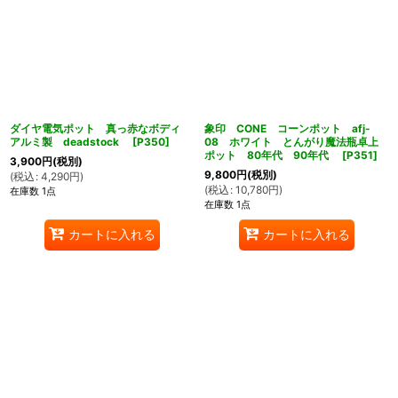
ダイヤ電気ポット 真っ赤なボディ
象印 CONE コーンポット afj-
アルミ製 deadstock
[
P350
]
08 ホワイト とんがり魔法瓶卓上
ポット 80年代 90年代
[
P351
]
3,900
円
(税別)
9,800
円
(税別)
(
税込
:
4,290
円
)
(
税込
:
10,780
円
)
在庫数 1点
在庫数 1点
カートに入れる
カートに入れる