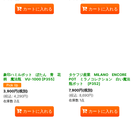
カートに入れる
カートに入れる
象印ハミルポット ぼたん 青 花
タケフジ産業 MILANO ENCORE
柄 魔法瓶 VU-1000
[
P355
]
POT ミラノコレクション 白い魔法
瓶ポット
[
P352
]
7,900
円
(税別)
3,900
円
(税別)
(
税込
:
8,690
円
)
(
税込
:
4,290
円
)
在庫数 1点
在庫数 2点
カートに入れる
カートに入れる