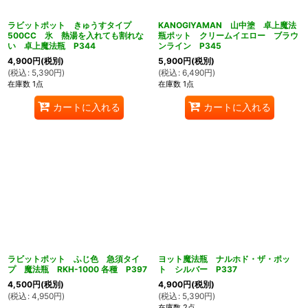
ラビットポット きゅうすタイプ
KANOGIYAMAN 山中塗 卓上魔法
500CC 氷 熱湯を入れても割れな
瓶ポット クリームイエロー ブラウ
い 卓上魔法瓶 P344
ンライン P345
4,900
円
(税別)
5,900
円
(税別)
(
税込
:
5,390
円
)
(
税込
:
6,490
円
)
在庫数 1点
在庫数 1点
カートに入れる
カートに入れる
ん堂
ラビットポット ふじ色 急須タイ
ヨット魔法瓶 ナルホド・ザ・ポッ
プ 魔法瓶 RKH-1000 各種 P397
ト シルバー P337
4,500
円
(税別)
4,900
円
(税別)
(
税込
:
4,950
円
)
(
税込
:
5,390
円
)
在庫数 2点