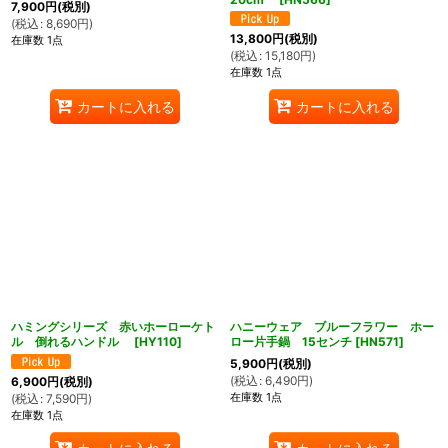
7,900
円
(税別)
(
税込
:
8,690
円
)
13,800
円
(税別)
在庫数 1点
(
税込
:
15,180
円
)
在庫数 1点
カートに入れる
カートに入れる
ハミングシリーズ 赤いホーローケト
ハニーウェア ブルーフラワー ホー
ル 倒れるハンドル
[
HY110
]
ロー片手鍋 15センチ
[
HN571
]
5,900
円
(税別)
(
税込
:
6,490
円
)
6,900
円
(税別)
在庫数 1点
(
税込
:
7,590
円
)
在庫数 1点