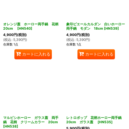
オレンジ蓋 ホーロー両手鍋 花柄
象印ピエールカルダン 白いホーロー
20cm
[
HN540
]
両手鍋 モダン 18cm
[
HN539
]
4,900
円
(税別)
4,900
円
(税別)
(
税込
:
5,390
円
)
(
税込
:
5,390
円
)
在庫数 1点
在庫数 1点
カートに入れる
カートに入れる
マルビシホーロー ガラス蓋 両手
レトロポップ 花柄ホーロー両手鍋
鍋 花柄 クリームカラー 20cm
20cm ガラス蓋
[
HN535
]
[
HN538
]
5,900
円
(税別)