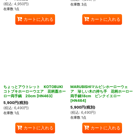
(
税込
:
4,950
円
)
在庫数 3点
在庫数 1点
カートに入れる
カートに入れる
ちょっとアウトレット KOTOBUKI
MARUBISHIマルビシホーローウェ
コトブキホーローウエア 花柄蓋ホー
ア 珍しい木の持ち手 花柄ホーロー
ロー両手鍋 20cm
[
HN463
]
両手鍋18cm ピンクイエロー
[
HN464
]
5,900
円
(税別)
5,900
円
(税別)
(
税込
:
6,490
円
)
(
税込
:
6,490
円
)
在庫数 1点
在庫数 1点
カートに入れる
カートに入れる