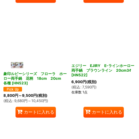
エジリー EJIRY E-ラインホーロー
両手鍋 ブラウンライン 20cm3ℓ
象印ルビーシリーズ フローラ ホー
[
HN522
]
ロー両手鍋 花柄 18cm 20cm
6,900
円
(税別)
各種
[
HN523
]
(
税込
:
7,590
円
)
在庫数 1点
8,800
円
～9,500
円
(税別)
(
税込
:
9,680
円
～10,450
円
)
カートに入れる
カートに入れる