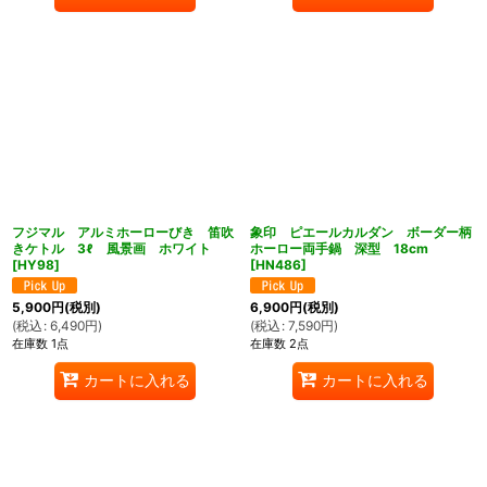
フジマル アルミホーローびき 笛吹
象印 ピエールカルダン ボーダー柄
きケトル 3ℓ 風景画 ホワイト
ホーロー両手鍋 深型 18cm
[
HY98
]
[
HN486
]
5,900
円
(税別)
6,900
円
(税別)
(
税込
:
6,490
円
)
(
税込
:
7,590
円
)
在庫数 1点
在庫数 2点
カートに入れる
カートに入れる