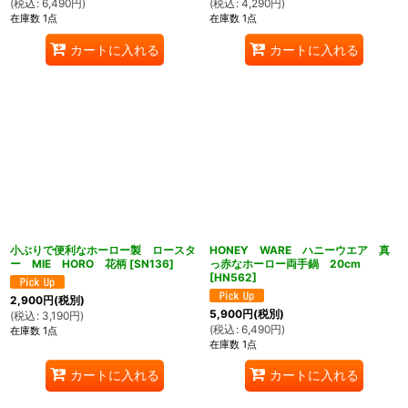
(
税込
:
6,490
円
)
(
税込
:
4,290
円
)
在庫数 1点
在庫数 1点
カートに入れる
カートに入れる
小ぶりで便利なホーロー製 ロースタ
HONEY WARE ハニーウエア 真
ー MIE HORO 花柄
[
SN136
]
っ赤なホーロー両手鍋 20cm
[
HN562
]
2,900
円
(税別)
5,900
円
(税別)
(
税込
:
3,190
円
)
(
税込
:
6,490
円
)
在庫数 1点
在庫数 1点
カートに入れる
カートに入れる