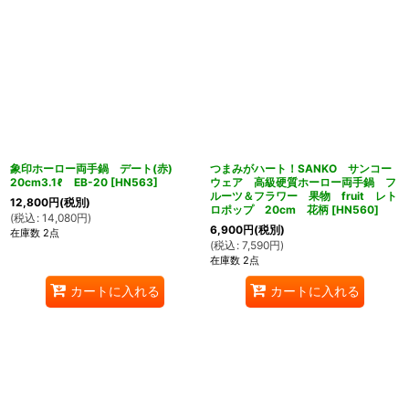
象印ホーロー両手鍋 デート(赤)
つまみがハート！SANKO サンコー
20cm3.1ℓ EB-20
[
HN563
]
ウェア 高級硬質ホーロー両手鍋 フ
ルーツ＆フラワー 果物 fruit レト
12,800
円
(税別)
ロポップ 20cm 花柄
[
HN560
]
(
税込
:
14,080
円
)
6,900
円
(税別)
在庫数 2点
(
税込
:
7,590
円
)
在庫数 2点
カートに入れる
カートに入れる