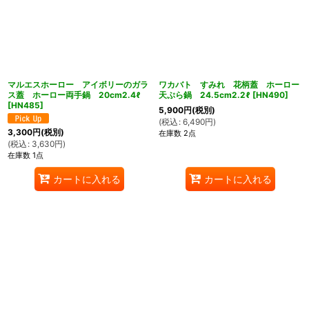
マルエスホーロー アイボリーのガラ
ワカバト すみれ 花柄蓋 ホーロー
ス蓋 ホーロー両手鍋 20cm2.4ℓ
天ぷら鍋 24.5cm2.2ℓ
[
HN490
]
[
HN485
]
5,900
円
(税別)
(
税込
:
6,490
円
)
3,300
円
(税別)
在庫数 2点
(
税込
:
3,630
円
)
在庫数 1点
カートに入れる
カートに入れる