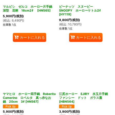
マルビシ ゼルコ ホーロー片手鍋
ピーナッツ スヌーピー
深型 花柄 16cm2ℓ
[
HN565
]
SNOOPY ホーローケトル2ℓ
[
HY119
]
5,900
円
(税別)
9,800
円
(税別)
(
税込
:
6,490
円
)
(
税込
:
10,780
円
)
在庫数 1点
在庫数 1点
カートに入れる
カートに入れる
ヤマヒロ ホーロー両手鍋 Roberita
江尻ホーロー EJIRY 水玉片手鍋
Camerino ロベルタ 真っ赤なお
ファンシー ドット ガラス蓋
鍋 20cm 3ℓ
[
HN567
]
[
HBN564
]
5,900
円
(税別)
3,900
円
(税別)