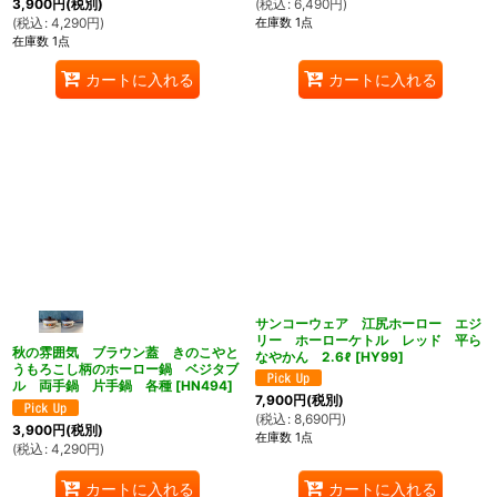
(
税込
:
6,490
円
)
3,900
円
(税別)
在庫数 1点
(
税込
:
4,290
円
)
在庫数 1点
カートに入れる
カートに入れる
サンコーウェア 江尻ホーロー エジ
リー ホーローケトル レッド 平ら
秋の雰囲気 ブラウン蓋 きのこやと
なやかん 2.6ℓ
[
HY99
]
うもろこし柄のホーロー鍋 ベジタブ
ル 両手鍋 片手鍋 各種
[
HN494
]
7,900
円
(税別)
(
税込
:
8,690
円
)
3,900
円
(税別)
在庫数 1点
(
税込
:
4,290
円
)
カートに入れる
カートに入れる