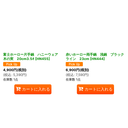
富士ホーロー片手鍋 ハニーウェア
赤いホーロー両手鍋 浅鍋 ブラック
木の実 20cm3.5ℓ
[
HN455
]
ライン 23cm
[
HN444
]
4,900
円
(税別)
6,900
円
(税別)
(
税込
:
5,390
円
)
(
税込
:
7,590
円
)
在庫数 1点
在庫数 1点
カートに入れる
カートに入れる