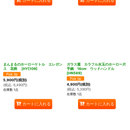
カートに入れる
カートに入れる
まんまるのホーローケトル エレガン
ガラス蓋 カラフル水玉のホーロー片
ス 花柄
[
HY[109
]
手鍋 16cm ウッドハンドル
[
HN569
]
5,900
円
(税別)
4,900
円
(税別)
(
税込
:
6,490
円
)
(
税込
:
5,390
円
)
在庫数 1点
在庫数 1点
カートに入れる
カートに入れる