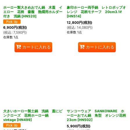
ホーロー製大きめおでん鍋 木蓋 イ
象印ホーロー両手鍋 レトロポップオ
エロー 花柄 薔薇 熱燗用ホルダー
レンジ 花柄モチーフ 20cm3.1ℓ
付き 浅鍋
[
HN520
]
[
HN514
]
12,800
円
(税別)
(
税込
:
14,080
円
)
6,900
円
(税別)
在庫数 1点
(
税込
:
7,590
円
)
在庫数 1点
カートに入れる
カートに入れる
大きいホーロー製土鍋 浅鍋 蓋にピ
サンコーウェア SANKOWARE ホ
ンクローズ 花柄ホーロー鍋
ーローおでん鍋 角型 オレンジ花柄
vintage
[
HN499
]
23cm
[
HN502
]
5,900
円
(税別)