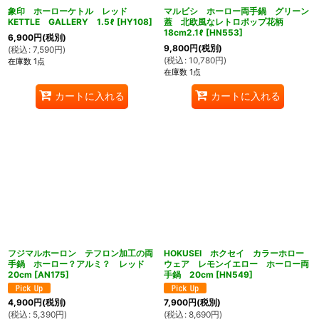
象印 ホーローケトル レッド
マルビシ ホーロー両手鍋 グリーン
KETTLE GALLERY 1.5ℓ
[
HY108
]
蓋 北欧風なレトロポップ花柄
18cm2.1ℓ
[
HN553
]
6,900
円
(税別)
9,800
円
(税別)
(
税込
:
7,590
円
)
(
税込
:
10,780
円
)
在庫数 1点
在庫数 1点
カートに入れる
カートに入れる
フジマルホーロン テフロン加工の両
HOKUSEI ホクセイ カラーホロー
手鍋 ホーロー？アルミ？ レッド
ウェア レモンイエロー ホーロー両
20cm
[
AN175
]
手鍋 20cm
[
HN549
]
4,900
円
(税別)
7,900
円
(税別)
(
税込
:
5,390
円
)
(
税込
:
8,690
円
)