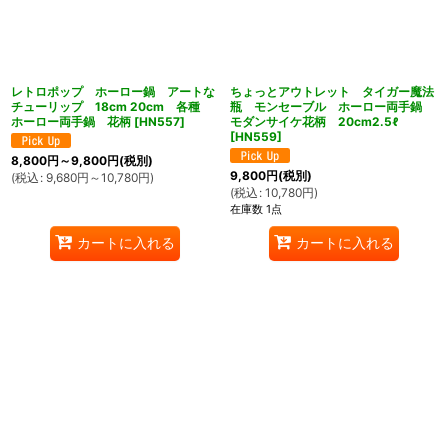
レトロポップ ホーロー鍋 アートな
ちょっとアウトレット タイガー魔法
チューリップ 18cm 20cm 各種
瓶 モンセーブル ホーロー両手鍋
ホーロー両手鍋 花柄
[
HN557
]
モダンサイケ花柄 20cm2.5ℓ
[
HN559
]
8,800
円
～9,800
円
(税別)
9,800
円
(税別)
(
税込
:
9,680
円
～10,780
円
)
(
税込
:
10,780
円
)
在庫数 1点
カートに入れる
カートに入れる