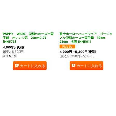
PAPPY WARE 花柄のホーロー両
富士ホーローハニーウェア ゴージャ
手鍋 オレンジ系 20cm2.7ℓ
スな花柄ホーロー両手鍋 19cm
[
HN573
]
21cm 各種
[
HN561
]
4,900
円
(税別)
(
税込
:
5,390
円
)
4,900
円
～5,300
円
(税別)
在庫数 1点
(
税込
:
5,390
円
～5,830
円
)
カートに入れる
カートに入れる