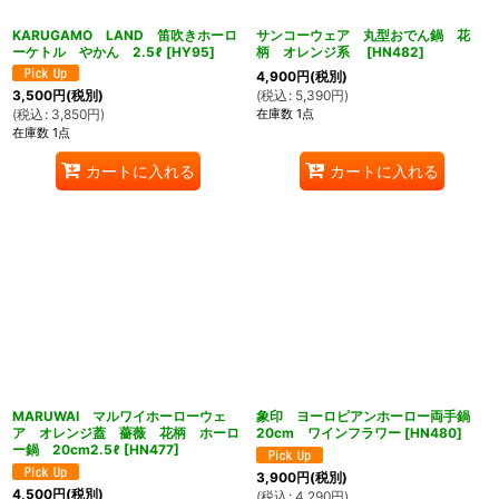
KARUGAMO LAND 笛吹きホーロ
サンコーウェア 丸型おでん鍋 花
ーケトル やかん 2.5ℓ
[
HY95
]
柄 オレンジ系
[
HN482
]
4,900
円
(税別)
(
税込
:
5,390
円
)
3,500
円
(税別)
在庫数 1点
(
税込
:
3,850
円
)
在庫数 1点
カートに入れる
カートに入れる
ん堂
MARUWAI マルワイホーローウェ
象印 ヨーロピアンホーロー両手鍋
ア オレンジ蓋 薔薇 花柄 ホーロ
20cm ワインフラワー
[
HN480
]
ー鍋 20cm2.5ℓ
[
HN477
]
3,900
円
(税別)
4,500
円
(税別)
(
税込
:
4,290
円
)