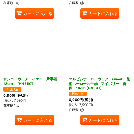
在庫数 1点
在庫数 1点
カートに入れる
カートに入れる
サンコーウェア イエロー片手鍋
マルビシホーローウェア sweet 花
18cm
[
HN550
]
柄ホーロー片手鍋 アイボリー 薔
薇 18cm
[
HN547
]
6,900
円
(税別)
6,900
円
(税別)
(
税込
:
7,590
円
)
(
税込
:
7,590
円
)
在庫数 1点
在庫数 1点
カートに入れる
カートに入れる