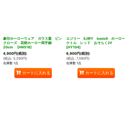
象印ホーローウェア ガラス蓋 ピン
エジリー EJIRY basicII ホーロー
クローズ 花柄ホーロー両手鍋
ケトル レッド おそらく2ℓ
20cm
[
HN518
]
[
HY104
]
4,900
円
(税別)
6,900
円
(税別)
(
税込
:
5,390
円
)
(
税込
:
7,590
円
)
在庫数 1点
在庫数 1点
カートに入れる
カートに入れる