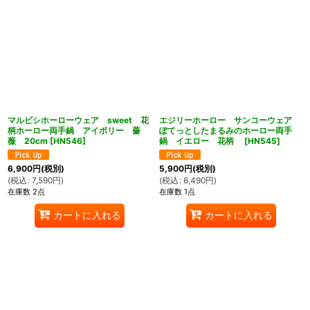
マルビシホーローウェア sweet 花
エジリーホーロー サンコーウェア
柄ホーロー両手鍋 アイボリー 薔
ぽてっとしたまるみのホーロー両手
薇 20cm
[
HN546
]
鍋 イエロー 花柄
[
HN545
]
6,900
円
(税別)
5,900
円
(税別)
(
税込
:
7,590
円
)
(
税込
:
6,490
円
)
在庫数 2点
在庫数 1点
カートに入れる
カートに入れる