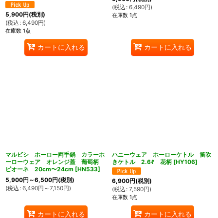
(
税込
:
6,490
円
)
5,900
円
(税別)
在庫数 1点
(
税込
:
6,490
円
)
在庫数 1点
カートに入れる
カートに入れる
マルビシ ホーロー両手鍋 カラーホ
ハニーウェア ホーローケトル 笛吹
ーローウェア オレンジ蓋 葡萄柄
きケトル 2.6ℓ 花柄
[
HY106
]
ピオーネ 20cm〜24cm
[
HN533
]
5,900
円
～6,500
円
(税別)
6,900
円
(税別)
(
税込
:
6,490
円
～7,150
円
)
(
税込
:
7,590
円
)
在庫数 1点
カートに入れる
カートに入れる