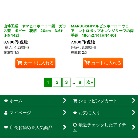
山博工業 ヤマヒロホーロー鍋 ガラ
MARUBISHIマルビシホーローウェ
ス蓋 ポピー 花柄 20cm 3.6ℓ
ア レトロポップオレンジリーフの両
[
HN442
]
手鍋 18cm2.1ℓ
[
HN440
]
3,900
円
(税別)
7,900
円
(税別)
(
税込
:
4,290
円
)
(
税込
:
8,690
円
)
在庫数 1点
在庫数 2点
カートに入れる
カートに入れる
1
2
3
...
8
次
»
ホーム
ショッピングカート
マイページ
お気に入り
最近チェックしたアイテ
店長お勧め＆人気商品
ム