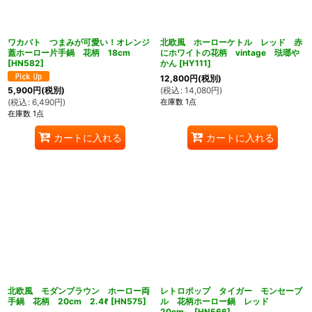
ワカバト つまみが可愛い！オレンジ
北欧風 ホーローケトル レッド 赤
蓋ホーロー片手鍋 花柄 18cm
にホワイトの花柄 vintage 琺瑯や
[
HN582
]
かん
[
HY111
]
12,800
円
(税別)
(
税込
:
14,080
円
)
5,900
円
(税別)
在庫数 1点
(
税込
:
6,490
円
)
在庫数 1点
カートに入れる
カートに入れる
北欧風 モダンブラウン ホーロー両
レトロポップ タイガー モンセーブ
手鍋 花柄 20cm 2.4ℓ
[
HN575
]
ル 花柄ホーロー鍋 レッド
20cm
[
HN566
]