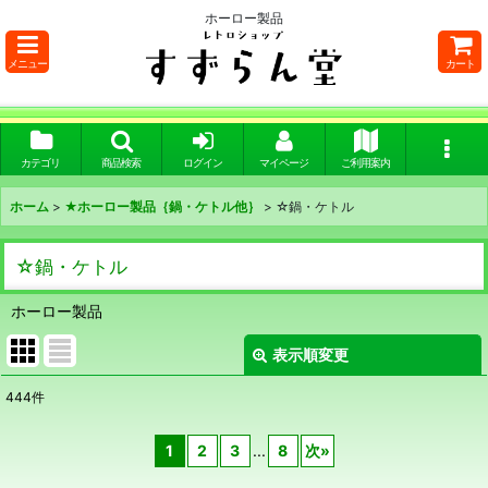
ホーロー製品
メニュー
カート
カテゴリ
商品検索
ログイン
マイページ
ご利用案内
ホーム
>
★ホーロー製品｛鍋・ケトル他｝
>
☆鍋・ケトル
☆鍋・ケトル
ホーロー製品
表示順変更
閉じる
444
件
表示数
:
1
2
3
...
8
次
»
在庫あり