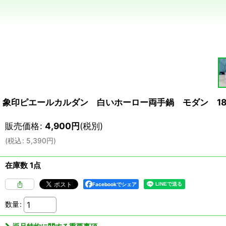
象印ピエールカルダン 白いホーロー両手鍋 モダン 18
販売価格
:
4,900
円
(税別)
(
税込
:
5,390
円
)
在庫数 1点
Facebookでシェア
数量
: