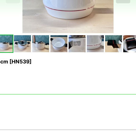
cm
[
HN539
]