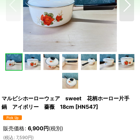
マルビシホーローウェア sweet 花柄ホーロー片手
鍋 アイボリー 薔薇 18cm
[
HN547
]
販売価格
:
6,900
円
(税別)
(
税込
:
7,590
円
)