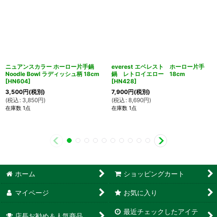
ニュアンスカラー ホーロー片手鍋
everest エベレスト ホーロー片手
Noodle Bowl ラディッシュ柄 18cm
鍋 レトロイエロー 18cm
[
HN604
]
[
HN428
]
3,500
円
(税別)
7,900
円
(税別)
(
税込
:
3,850
円
)
(
税込
:
8,690
円
)
在庫数 1点
在庫数 1点
ホーム
ショッピングカート
マイページ
お気に入り
最近チェックしたアイテ
店長お勧め＆人気商品