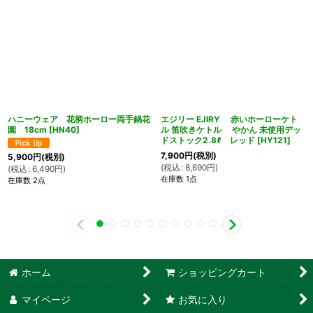
ハニーウェア 花柄ホーロー両手鍋花
エジリー EJIRY 赤いホーローケト
園 18cm
[
HN40
]
ル 笛吹きケトル やかん 未使用デッ
ドストック2.8ℓ レッド
[
HY121
]
7,900
円
(税別)
5,900
円
(税別)
(
税込
:
8,690
円
)
(
税込
:
6,490
円
)
在庫数 1点
在庫数 2点
ホーム
ショッピングカート
マイページ
お気に入り