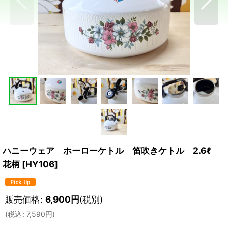
ハニーウェア ホーローケトル 笛吹きケトル 2.6ℓ
花柄
[
HY106
]
販売価格
:
6,900
円
(税別)
(
税込
:
7,590
円
)