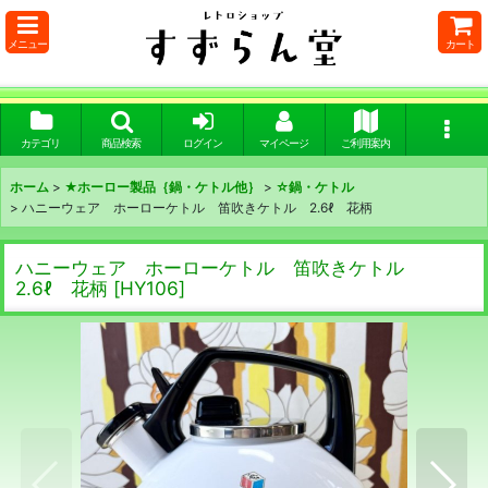
メニュー
カート
カテゴリ
商品検索
ログイン
マイページ
ご利用案内
ホーム
>
★ホーロー製品｛鍋・ケトル他｝
>
☆鍋・ケトル
>
ハニーウェア ホーローケトル 笛吹きケトル 2.6ℓ 花柄
ハニーウェア ホーローケトル 笛吹きケトル
2.6ℓ 花柄
[
HY106
]