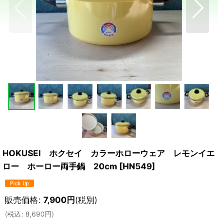
HOKUSEI ホクセイ カラーホローウェア レモンイエ
ロー ホーロー両手鍋 20cm
[
HN549
]
販売価格
:
7,900
円
(税別)
(
税込
:
8,690
円
)