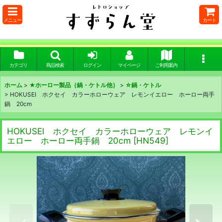
メニュー
カート
カテゴリ
商品検索
ログイン
マイページ
ご利用案内
ホーム
>
★ホーロー製品｛鍋・ケトル他｝
>
☆鍋・ケトル
>
HOKUSEI ホクセイ カラーホローウェア レモンイエロー ホーロー両手
鍋 20cm
HOKUSEI ホクセイ カラーホローウェア レモンイ
エロー ホーロー両手鍋 20cm
[
HN549
]