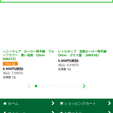
ハニーウェア ホーロー両手鍋 ブル
レトロポップ 花柄ホーロー両手鍋
ーフラワー 青い花柄 20cm
20cm ガラス蓋
[
HN535
]
[
HN272
]
5,900
円
(税別)
(
税込
:
6,490
円
)
6,900
円
(税別)
在庫数 1点
(
税込
:
7,590
円
)
在庫数 1点
ホーム
ショッピングカート