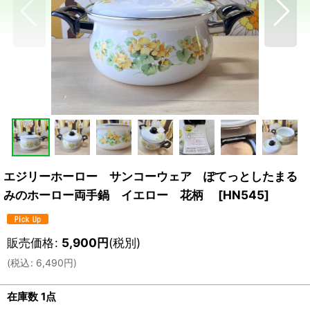
エジリーホーロー サンコーウェア ぽてっとしたまる
みのホーロー両手鍋 イエロー 花柄
[
HN545
]
販売価格
:
5,900
円
(税別)
(
税込
:
6,490
円
)
在庫数 1点