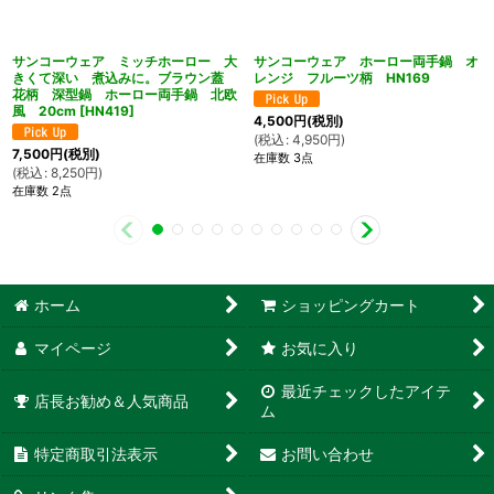
サンコーウェア ミッチホーロー 大
サンコーウェア ホーロー両手鍋 オ
きくて深い 煮込みに。ブラウン蓋
レンジ フルーツ柄 HN169
花柄 深型鍋 ホーロー両手鍋 北欧
風 20cm
[
HN419
]
4,500
円
(税別)
(
税込
:
4,950
円
)
7,500
円
(税別)
在庫数 3点
(
税込
:
8,250
円
)
在庫数 2点
ホーム
ショッピングカート
マイページ
お気に入り
最近チェックしたアイテ
店長お勧め＆人気商品
ム
特定商取引法表示
お問い合わせ