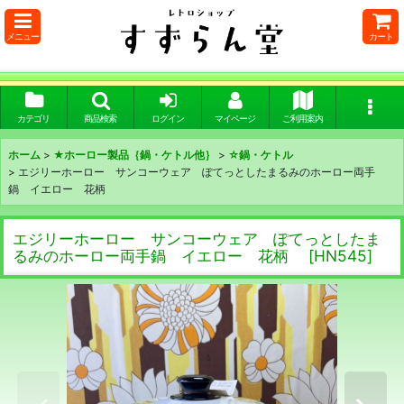
メニュー
カート
カテゴリ
商品検索
ログイン
マイページ
ご利用案内
ホーム
>
★ホーロー製品｛鍋・ケトル他｝
>
☆鍋・ケトル
>
エジリーホーロー サンコーウェア ぽてっとしたまるみのホーロー両手
鍋 イエロー 花柄
エジリーホーロー サンコーウェア ぽてっとしたま
るみのホーロー両手鍋 イエロー 花柄
[
HN545
]