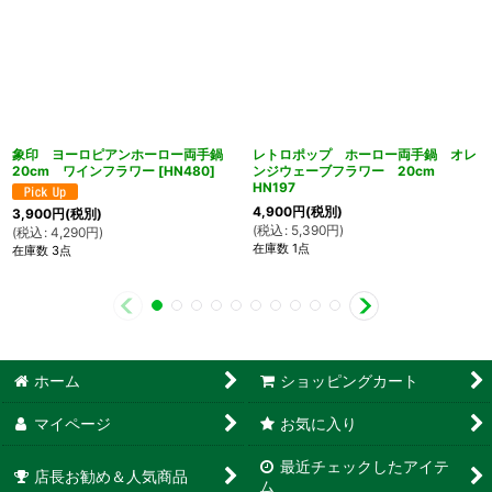
象印 ヨーロピアンホーロー両手鍋
レトロポップ ホーロー両手鍋 オレ
20cm ワインフラワー
[
HN480
]
ンジウェーブフラワー 20cm
HN197
4,900
円
(税別)
3,900
円
(税別)
(
税込
:
5,390
円
)
(
税込
:
4,290
円
)
在庫数 1点
在庫数 3点
ホーム
ショッピングカート
マイページ
お気に入り
最近チェックしたアイテ
店長お勧め＆人気商品
ム