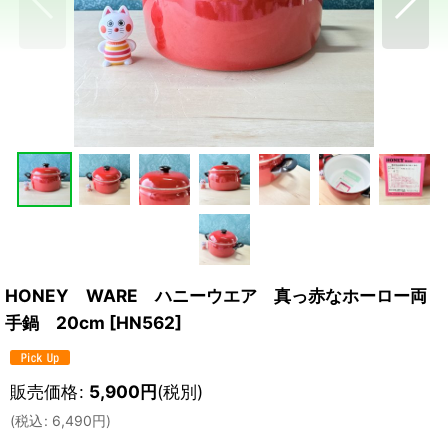
HONEY WARE ハニーウエア 真っ赤なホーロー両
手鍋 20cm
[
HN562
]
販売価格
:
5,900
円
(税別)
(
税込
:
6,490
円
)