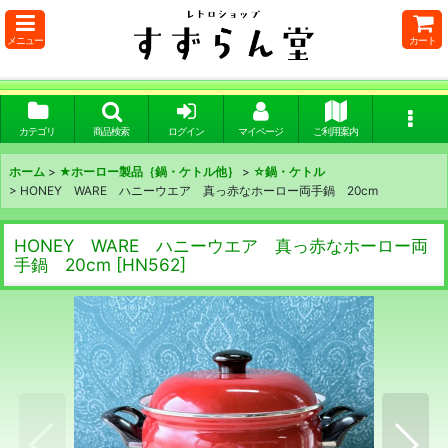
メニュー
カート
カテゴリ
商品検索
ログイン
マイページ
ご利用案内
ホーム
>
★ホーロー製品｛鍋・ケトル他｝
>
☆鍋・ケトル
>
HONEY WARE ハニーウエア 真っ赤なホーロー両手鍋 20cm
HONEY WARE ハニーウエア 真っ赤なホーロー両
手鍋 20cm
[
HN562
]