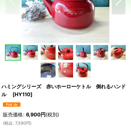
ハミングシリーズ 赤いホーローケトル 倒れるハンド
ル
[
HY110
]
販売価格
:
6,900
円
(税別)
(
税込
:
7,590
円
)