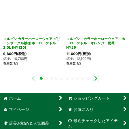
マルビシ カラーホーローウェア グリ
マルビシ カラーホーローウェア ホ
ーンサークル模様 ホーローケトル
ーローケトル オレンジ 葡萄
2.0L
[
HY120
]
HY29
9,800
円
(税別)
11,000
円
(税別)
(
税込
:
10,780
円
)
(
税込
:
12,100
円
)
在庫数 1点
在庫数 1点
ホーム
ショッピングカート
マイページ
お気に入り
最近チェックしたアイテ
店長お勧め＆人気商品
ム