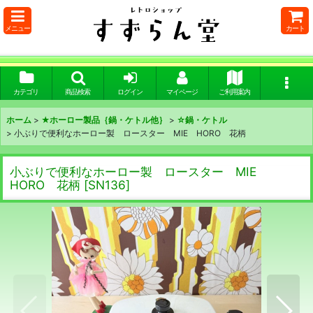
メニュー
カート
カテゴリ
商品検索
ログイン
マイページ
ご利用案内
ホーム
>
★ホーロー製品｛鍋・ケトル他｝
>
☆鍋・ケトル
>
小ぶりで便利なホーロー製 ロースター MIE HORO 花柄
小ぶりで便利なホーロー製 ロースター MIE
HORO 花柄
[
SN136
]