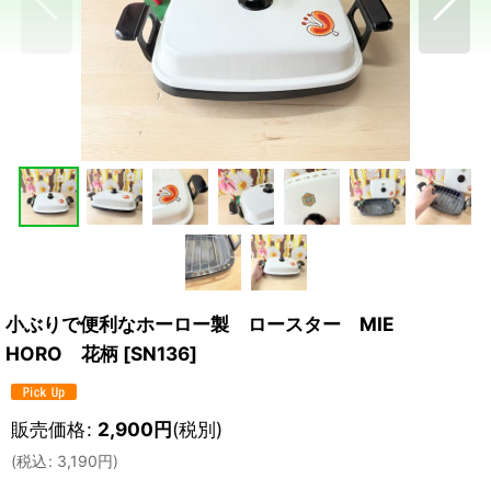
小ぶりで便利なホーロー製 ロースター MIE
HORO 花柄
[
SN136
]
販売価格
:
2,900
円
(税別)
(
税込
:
3,190
円
)