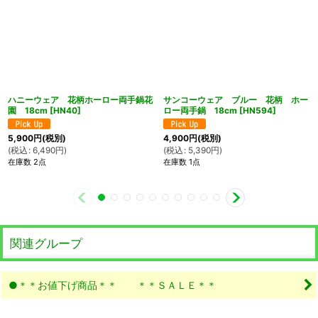
ハニーウェア 花柄ホーロー両手鍋花
サンコーウェア ブルー 花柄 ホー
園 18cm
[
HN40
]
ロー両手鍋 18cm
[
HN594
]
5,900
円
(税別)
4,900
円
(税別)
(
税込
:
6,490
円
)
(
税込
:
5,390
円
)
在庫数 2点
在庫数 1点
関連グループ
●＊＊お値下げ商品＊＊ ＊＊ＳＡＬＥ＊＊