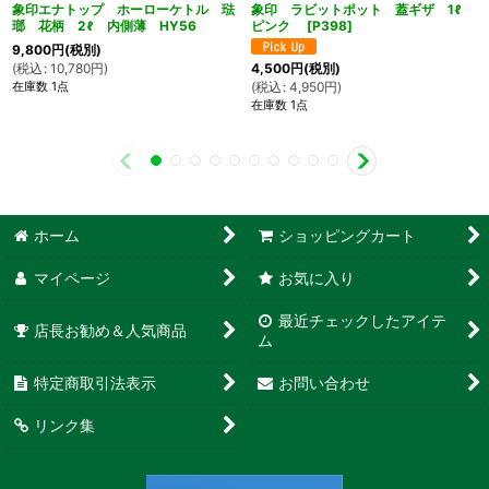
象印エナトップ ホーローケトル 琺
象印 ラビットポット 蓋ギザ 1ℓ
瑯 花柄 2ℓ 内側薄 HY56
ピンク
[
P398
]
9,800
円
(税別)
(
税込
:
10,780
円
)
4,500
円
(税別)
在庫数 1点
(
税込
:
4,950
円
)
在庫数 1点
ホーム
ショッピングカート
マイページ
お気に入り
最近チェックしたアイテ
店長お勧め＆人気商品
ム
特定商取引法表示
お問い合わせ
リンク集