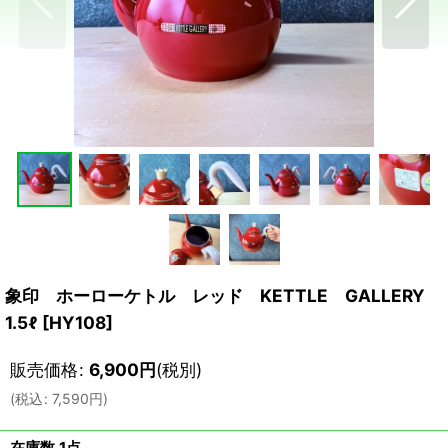
象印 ホーローケトル レッド KETTLE GALLERY
1.5ℓ
[
HY108
]
販売価格
:
6,900
円
(税別)
(
税込
:
7,590
円
)
在庫数 1点